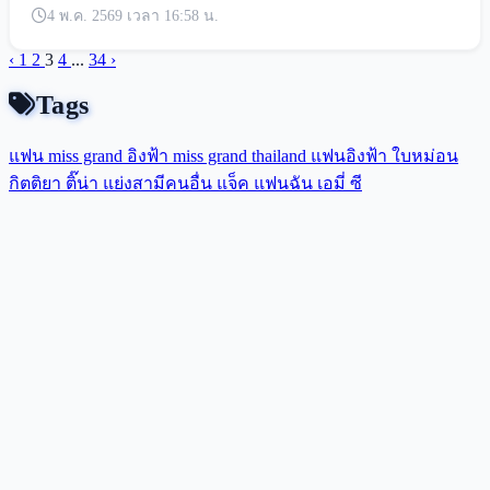
4 พ.ค. 2569 เวลา 16:58 น.
‹
1
2
3
4
...
34
›
Tags
แฟน miss grand
อิงฟ้า
miss grand thailand
แฟนอิงฟ้า
ใบหม่อน
กิตติยา
ติ๊น่า
แย่งสามีคนอื่น
แจ็ค แฟนฉัน
เอมี่
ซี