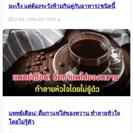
มะเร็ง แต่ต้องระวังห้ามกินคู่กับอาหาร2ชนิดนี้
12 พ.ค. 2569 เวลา 19:51 น.
แพทย์เตือน! ดื่มกาแฟใส่ของหวาน ทำลายหัวใจ
โดยไม่รู้ตัว