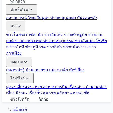
หน้าแรก
ประเด็นร้อน
สถานการณ์ ไทย-กัมพูชา
ข่าวพายุ ฝนตก
กันจอมพลัง
ข่าว
ข่าวในพระราชสำนัก
ข่าวบันเทิง
ข่าวเศรษฐกิจ
ข่าวยาน
ยนต์
ข่าวต่างประเทศ
ข่าวอาชญากรรม
ข่าวสังคม - โซเชีย
ล
ข่าวไอที
ข่าวภูมิภาค
ข่าวกีฬา
ข่าวสมัครงาน
ข่าว
การเมือง
บทความ
เกษตรน่ารู้
บ้านและสวน
แม่และเด็ก
สัตว์เลี้ยง
ไลฟ์สไตล์
ดูดวง
เสี่ยงดวง - หวย
อาหารการกิน
เรื่องเล่า - ตำนาน
ท่อง
เที่ยว
นิยาย - เรื่องสั้น
สุขภาพ
ศรัทธา - ความเชื่อ
ข่าวจังหวัด
ติดต่อ
หน้าแรก