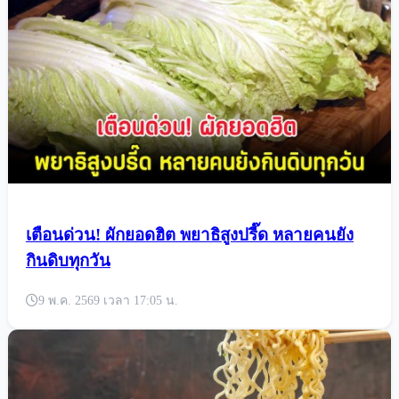
เตือนด่วน! ผักยอดฮิต พยาธิสูงปรี๊ด หลายคนยัง
กินดิบทุกวัน
9 พ.ค. 2569 เวลา 17:05 น.