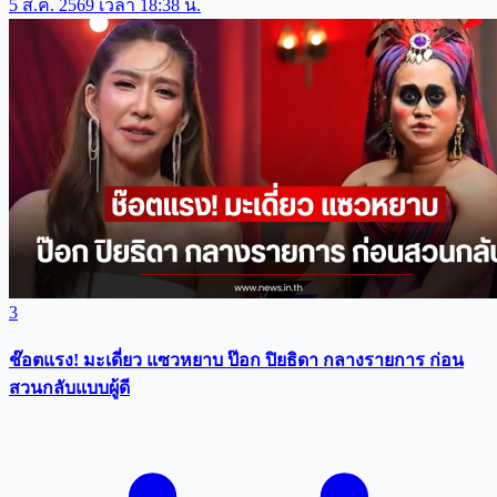
5 ส.ค. 2569 เวลา 18:38 น.
3
ช๊อตแรง! มะเดี่ยว แซวหยาบ ป๊อก ปิยธิดา กลางรายการ ก่อน
สวนกลับแบบผู้ดี