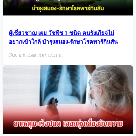
ผู้เชี่ยวชาญ เผย วัชพืช 1 ชนิด คนรังเกียจไม่
อยากเข้าใกล้ บำรุงสมอง-รักษาโรคพาร์กินสัน
30 ม.ค. 2569 เวลา 17:31 น.