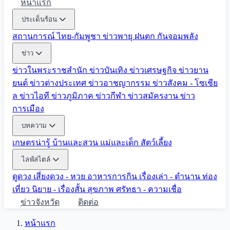
หน้าแรก
ประเด็นร้อน
สถานการณ์ ไทย-กัมพูชา
ข่าวพายุ ฝนตก
กันจอมพลัง
ข่าว
ข่าวในพระราชสำนัก
ข่าวบันเทิง
ข่าวเศรษฐกิจ
ข่าวยาน
ยนต์
ข่าวต่างประเทศ
ข่าวอาชญากรรม
ข่าวสังคม - โซเชีย
ล
ข่าวไอที
ข่าวภูมิภาค
ข่าวกีฬา
ข่าวสมัครงาน
ข่าว
การเมือง
บทความ
เกษตรน่ารู้
บ้านและสวน
แม่และเด็ก
สัตว์เลี้ยง
ไลฟ์สไตล์
ดูดวง
เสี่ยงดวง - หวย
อาหารการกิน
เรื่องเล่า - ตำนาน
ท่อง
เที่ยว
นิยาย - เรื่องสั้น
สุขภาพ
ศรัทธา - ความเชื่อ
ข่าวจังหวัด
ติดต่อ
หน้าแรก