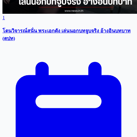
1
โดนวิจารณ์สนั่น พระเอกดัง เล่นนอกบทจูบจริง อ้างอินบทบาท
(ตปท)