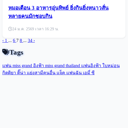
หมอเตือน 3 อาหารอุ่นทิพย์ ยิ่งกินยิ่งหนาวสั่น
หลายคนมักชอบกิน
24 ม.ค. 2569 เวลา 16:29 น.
‹
1
...
6
7
8
...
34
›
Tags
แฟน miss grand
อิงฟ้า
miss grand thailand
แฟนอิงฟ้า
ใบหม่อน
กิตติยา
ติ๊น่า
แย่งสามีคนอื่น
แจ็ค แฟนฉัน
เอมี่
ซี