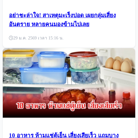
อย่าชะล่าใจ! สาเหตุมะเร็งปอด เผยกลุ่มเสี่ยง
อันตราย หลายคนมองข้ามไปเลย
29 ม.ค. 2569 เวลา 15:16 น.
10 อาหาร ห้ามแช่ตู้เย็น เสี่ยงเสียเร็ว แถมบาง