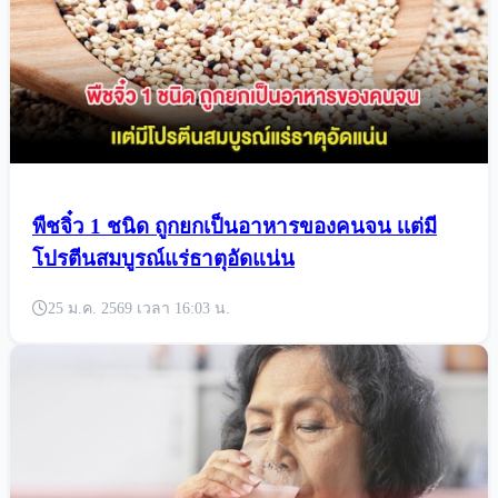
พืชจิ๋ว 1 ชนิด ถูกยกเป็นอาหารของคนจน เเต่มี
โปรตีนสมบูรณ์แร่ธาตุอัดแน่น
25 ม.ค. 2569 เวลา 16:03 น.