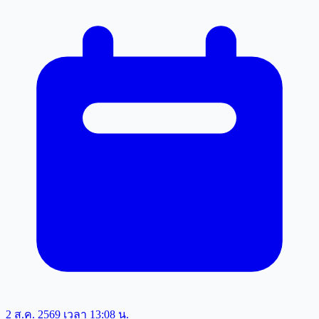
2 ส.ค. 2569 เวลา 13:08 น.