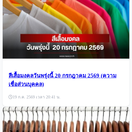
สีเสื้อมงคลวันพรุ่งนี้ 20 กรกฎาคม 2569 (ความ
เชื่อส่วนบุคคล)
19 ก.ค. 2569 เวลา 20:41 น.