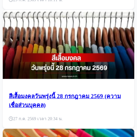
สีเสื้อมงคลวันพรุ่งนี้ 28 กรกฎาคม 2569 (ความ
เชื่อส่วนบุคคล)
27 ก.ค. 2569 เวลา 20:34 น.