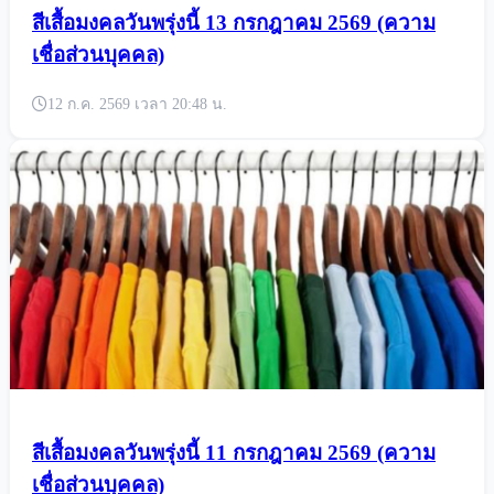
สีเสื้อมงคลวันพรุ่งนี้ 13 กรกฎาคม 2569 (ความ
เชื่อส่วนบุคคล)
12 ก.ค. 2569 เวลา 20:48 น.
สีเสื้อมงคลวันพรุ่งนี้ 11 กรกฎาคม 2569 (ความ
เชื่อส่วนบุคคล)