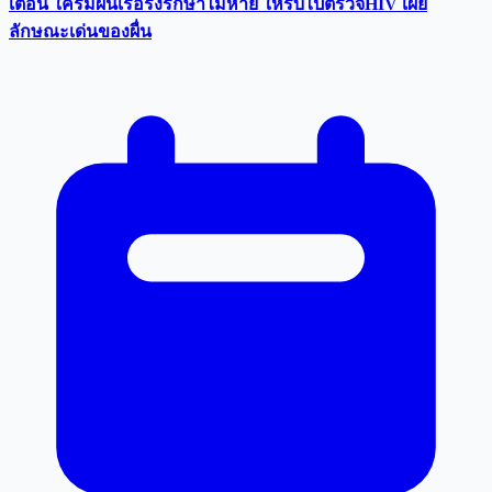
เตือน ใครมีผื่นเรื้อรังรักษาไม่หาย ให้รีบไปตรวจHIV เผย
ลักษณะเด่นของผื่น