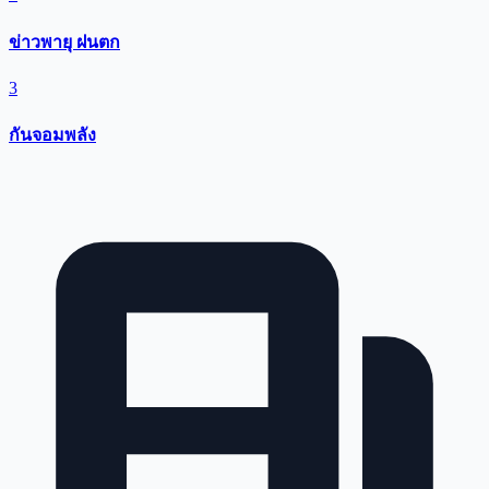
ข่าวพายุ ฝนตก
3
กันจอมพลัง