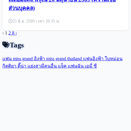
ส่วนบุคคล)
25 มิ.ย. 2569 เวลา 20:35 น.
‹
1
2
8
›
Tags
แฟน miss grand
อิงฟ้า
miss grand thailand
แฟนอิงฟ้า
ใบหม่อน
กิตติยา
ติ๊น่า
แย่งสามีคนอื่น
แจ็ค แฟนฉัน
เอมี่
ซี