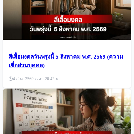
สีเสื้อมงคลวันพรุ่งนี้ 5 สิงหาคม พ.ศ. 2569 (ความ
เชื่อส่วนบุคคล)
4 ส.ค. 2569 เวลา 20:42 น.