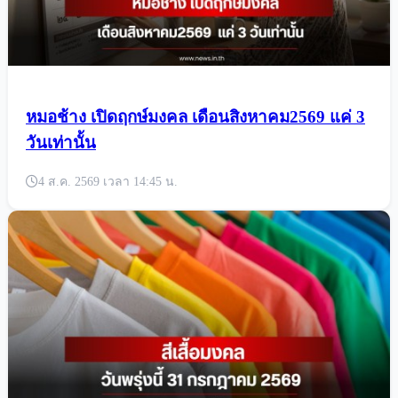
หมอช้าง เปิดฤกษ์มงคล เดือนสิงหาคม2569 แค่ 3
วันเท่านั้น
4 ส.ค. 2569 เวลา 14:45 น.