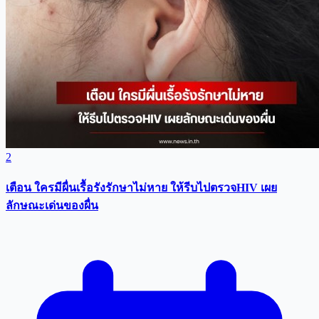
2
เตือน ใครมีผื่นเรื้อรังรักษาไม่หาย ให้รีบไปตรวจHIV เผย
ลักษณะเด่นของผื่น