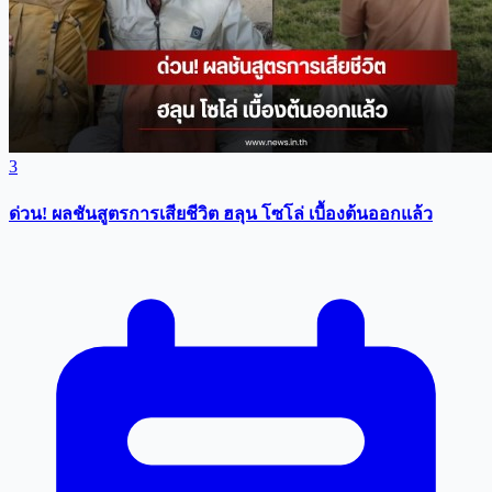
3
ด่วน! ผลชันสูตรการเสียชีวิต ฮลุน โซโล่ เบื้องต้นออกแล้ว