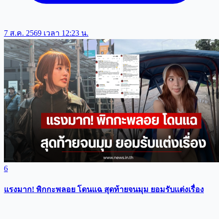
7 ส.ค. 2569 เวลา 12:23 น.
6
แรงมาก! พิกกะพลอย โดนแฉ สุดท้ายจนมุม ยอมรับเเต่งเรื่อง