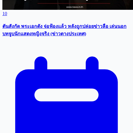
10
ตันสังกัด พระเอกดัง จ่อฟ้องแล้ว หลังถูกปล่อยข่าวลือ เล่นนอก
บทจูบนักแสดงหญิงจริง (ข่าวตางประเทศ)