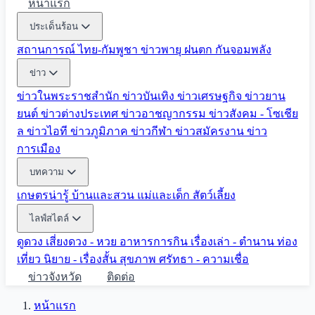
หน้าแรก
ประเด็นร้อน
สถานการณ์ ไทย-กัมพูชา
ข่าวพายุ ฝนตก
กันจอมพลัง
ข่าว
ข่าวในพระราชสำนัก
ข่าวบันเทิง
ข่าวเศรษฐกิจ
ข่าวยาน
ยนต์
ข่าวต่างประเทศ
ข่าวอาชญากรรม
ข่าวสังคม - โซเชีย
ล
ข่าวไอที
ข่าวภูมิภาค
ข่าวกีฬา
ข่าวสมัครงาน
ข่าว
การเมือง
บทความ
เกษตรน่ารู้
บ้านและสวน
แม่และเด็ก
สัตว์เลี้ยง
ไลฟ์สไตล์
ดูดวง
เสี่ยงดวง - หวย
อาหารการกิน
เรื่องเล่า - ตำนาน
ท่อง
เที่ยว
นิยาย - เรื่องสั้น
สุขภาพ
ศรัทธา - ความเชื่อ
ข่าวจังหวัด
ติดต่อ
หน้าแรก