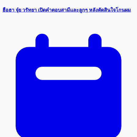
ฮือฮา จุ๋ย วรัทยา เปิดคำตอบสามีเเละลูกๆ หลังตัดสินใจโกนผม