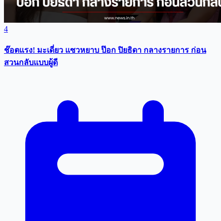
4
ช๊อตแรง! มะเดี่ยว แซวหยาบ ป๊อก ปิยธิดา กลางรายการ ก่อน
สวนกลับแบบผู้ดี