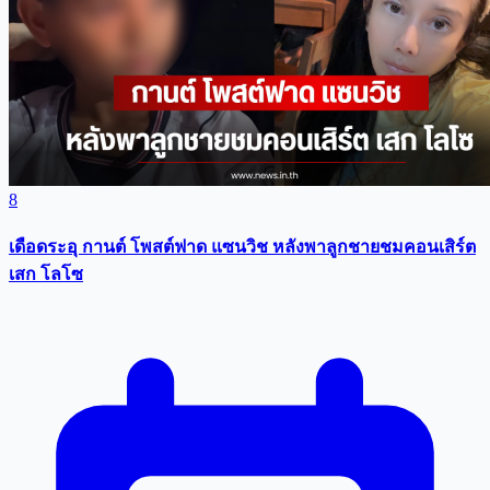
8
เดือดระอุ กานต์ โพสต์ฟาด แซนวิช หลังพาลูกชายชมคอนเสิร์ต
เสก โลโซ