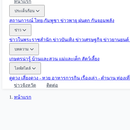
หน้าแรก
ประเด็นร้อน
สถานการณ์ ไทย-กัมพูชา
ข่าวพายุ ฝนตก
กันจอมพลัง
ข่าว
ข่าวในพระราชสำนัก
ข่าวบันเทิง
ข่าวเศรษฐกิจ
ข่าวยานยนต์
บทความ
เกษตรน่ารู้
บ้านและสวน
แม่และเด็ก
สัตว์เลี้ยง
ไลฟ์สไตล์
ดูดวง
เสี่ยงดวง - หวย
อาหารการกิน
เรื่องเล่า - ตำนาน
ท่องเท
ข่าวจังหวัด
ติดต่อ
หน้าแรก