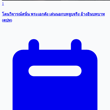
1
โดนวิจารณ์สนั่น พระเอกดัง เล่นนอกบทจูบจริง อ้างอินบทบาท
(ตปท)