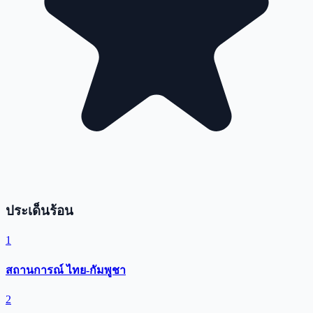
ประเด็นร้อน
1
สถานการณ์ ไทย-กัมพูชา
2