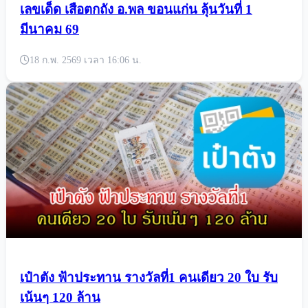
เลขเด็ด เสือตกถัง อ.พล ขอนแก่น ลุ้นวันที่ 1
มีนาคม 69
18 ก.พ. 2569 เวลา 16:06 น.
เป๋าตัง ฟ้าประทาน รางวัลที่1 คนเดียว 20 ใบ รับ
เน้นๆ 120 ล้าน