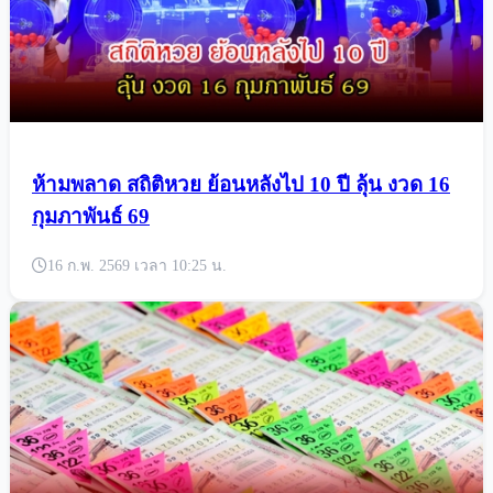
ห้ามพลาด สถิติหวย ย้อนหลังไป 10 ปี ลุ้น งวด 16
กุมภาพันธ์ 69
16 ก.พ. 2569 เวลา 10:25 น.