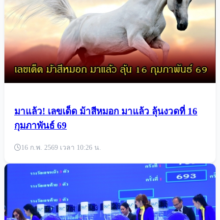
มาแล้ว! เลขเด็ด ม้าสีหมอก มาแล้ว ลุ้นงวดที่ 16
กุมภาพันธ์ 69
16 ก.พ. 2569 เวลา 10:26 น.