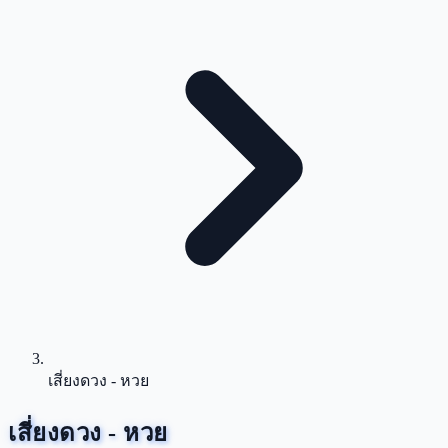
เสี่ยงดวง - หวย
เสี่ยงดวง - หวย