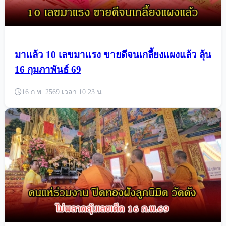
มาแล้ว 10 เลขมาแรง ขายดีจนเกลี้ยงแผงแล้ว ลุ้น
16 กุมภาพันธ์ 69
16 ก.พ. 2569 เวลา 10:23 น.