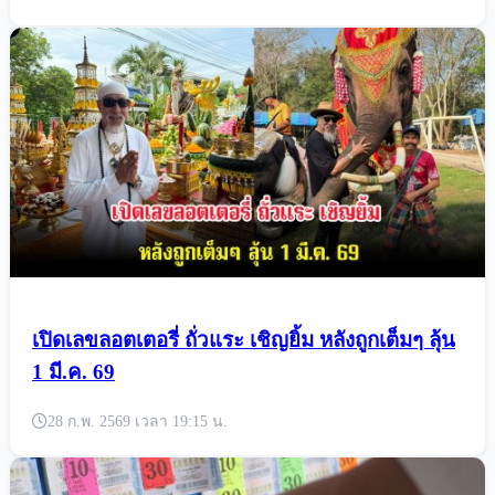
เปิดเลขลอตเตอรี่ ถั่วแระ เชิญยิ้ม หลังถูกเต็มๆ ลุ้น
1 มี.ค. 69
28 ก.พ. 2569 เวลา 19:15 น.