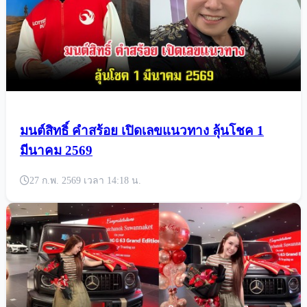
มนต์สิทธิ์ คำสร้อย เปิดเลขแนวทาง ลุ้นโชค 1
มีนาคม 2569
27 ก.พ. 2569 เวลา 14:18 น.