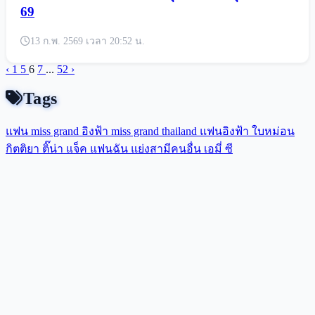
69
13 ก.พ. 2569 เวลา 20:52 น.
‹
1
5
6
7
...
52
›
Tags
แฟน miss grand
อิงฟ้า
miss grand thailand
แฟนอิงฟ้า
ใบหม่อน
กิตติยา
ติ๊น่า
แจ็ค แฟนฉัน
แย่งสามีคนอื่น
เอมี่
ซี