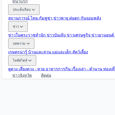
หน้าแรก
ประเด็นร้อน
สถานการณ์ ไทย-กัมพูชา
ข่าวพายุ ฝนตก
กันจอมพลัง
ข่าว
ข่าวในพระราชสำนัก
ข่าวบันเทิง
ข่าวเศรษฐกิจ
ข่าวยานยนต์
บทความ
เกษตรน่ารู้
บ้านและสวน
แม่และเด็ก
สัตว์เลี้ยง
ไลฟ์สไตล์
ดูดวง
เสี่ยงดวง - หวย
อาหารการกิน
เรื่องเล่า - ตำนาน
ท่องเท
ข่าวจังหวัด
ติดต่อ