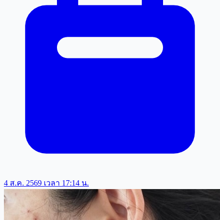
4 ส.ค. 2569 เวลา 17:14 น.