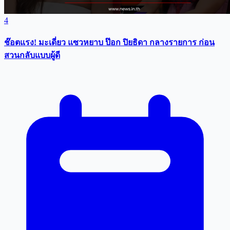
4
ช๊อตแรง! มะเดี่ยว แซวหยาบ ป๊อก ปิยธิดา กลางรายการ ก่อน
สวนกลับแบบผู้ดี