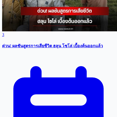
3
ด่วน! ผลชันสูตรการเสียชีวิต ฮลุน โซโล่ เบื้องต้นออกแล้ว