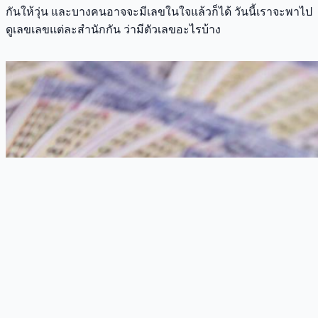
กันให้วุ่น และบางคนอาจจะมีเลขในใจแล้วก็ได้ วันนี้เราจะพาไป
ดูเลขเลขแต่ละสำนักกัน ว่ามีตัวเลขอะไรบ้าง