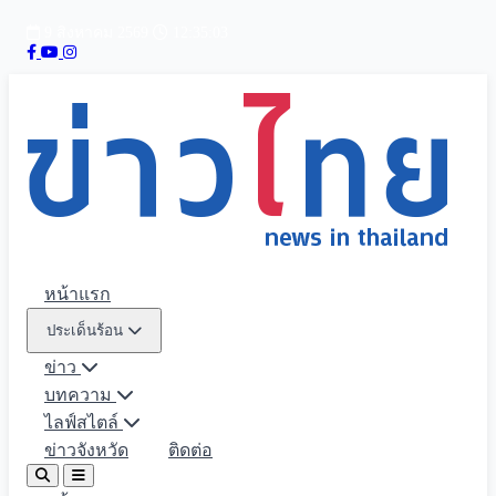
9 สิงหาคม 2569
12:35:05
หน้าแรก
ประเด็นร้อน
ข่าว
บทความ
ไลฟ์สไตล์
ข่าวจังหวัด
ติดต่อ