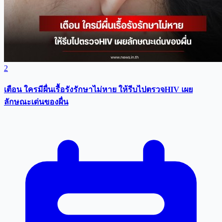
2
เตือน ใครมีผื่นเรื้อรังรักษาไม่หาย ให้รีบไปตรวจHIV เผย
ลักษณะเด่นของผื่น