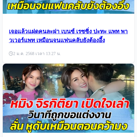
เจอแล้วแฝดคนละฝา เบนซ์ เรซซิ่ง ปะทะ แพท พา
วเวอร์แพท เหมือนจนแฟนคลับยังต้องอึ้ง
2 ม.ค. 2568 เวลา 13:27 น.