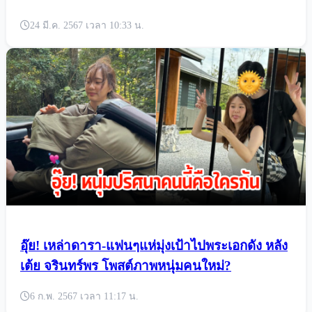
24 มี.ค. 2567 เวลา 10:33 น.
อุ๊ย! เหล่าดารา-แฟนๆแห่มุ่งเป้าไปพระเอกดัง หลัง
เต้ย จรินทร์พร โพสต์ภาพหนุ่มคนใหม่?
6 ก.พ. 2567 เวลา 11:17 น.