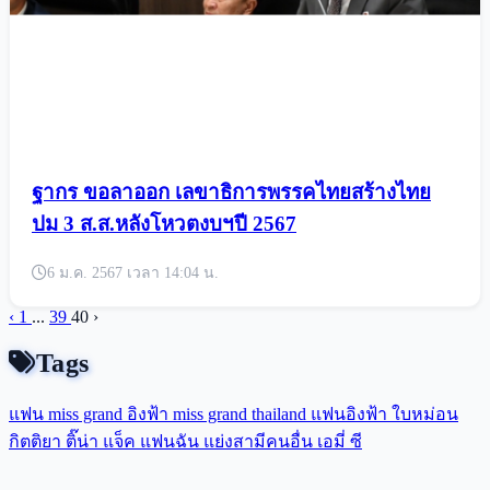
ฐากร ขอลาออก เลขาธิการพรรคไทยสร้างไทย
ปม 3 ส.ส.หลังโหวตงบฯปี 2567
6 ม.ค. 2567 เวลา 14:04 น.
‹
1
...
39
40
›
Tags
แฟน miss grand
อิงฟ้า
miss grand thailand
แฟนอิงฟ้า
ใบหม่อน
กิตติยา
ติ๊น่า
แจ็ค แฟนฉัน
แย่งสามีคนอื่น
เอมี่
ซี