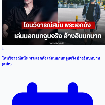
1
โดนวิจารณ์สนั่น พระเอกดัง เล่นนอกบทจูบจริง อ้างอินบทบาท
(ตปท)