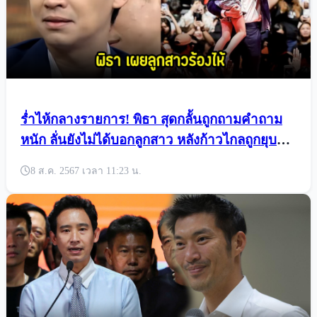
ร่ำไห้กลางรายการ! พิธา สุดกลั้นถูกถามคำถาม
หนัก ลั่นยังไม่ได้บอกลูกสาว หลังก้าวไกลถูกยุบ
พรรค
8 ส.ค. 2567 เวลา 11:23 น.