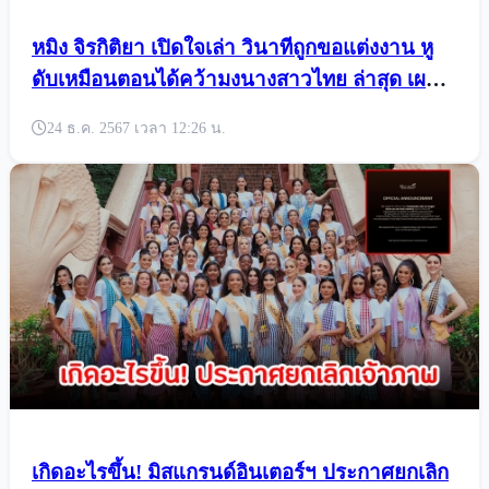
หมิง จิรกิติยา เปิดใจเล่า วินาทีถูกขอแต่งงาน หู
ดับเหมือนตอนได้คว้ามงนางสาวไทย ล่าสุด เผย
ฤกษ์แต่งแล้ว
24 ธ.ค. 2567 เวลา 12:26 น.
เกิดอะไรขึ้น! มิสแกรนด์อินเตอร์ฯ ประกาศยกเลิก