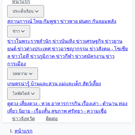
หน้าแรก
ประเด็นร้อน
สถานการณ์ ไทย-กัมพูชา
ข่าวพายุ ฝนตก
กันจอมพลัง
ข่าว
ข่าวในพระราชสำนัก
ข่าวบันเทิง
ข่าวเศรษฐกิจ
ข่าวยาน
ยนต์
ข่าวต่างประเทศ
ข่าวอาชญากรรม
ข่าวสังคม - โซเชีย
ล
ข่าวไอที
ข่าวภูมิภาค
ข่าวกีฬา
ข่าวสมัครงาน
ข่าว
การเมือง
บทความ
เกษตรน่ารู้
บ้านและสวน
แม่และเด็ก
สัตว์เลี้ยง
ไลฟ์สไตล์
ดูดวง
เสี่ยงดวง - หวย
อาหารการกิน
เรื่องเล่า - ตำนาน
ท่อง
เที่ยว
นิยาย - เรื่องสั้น
สุขภาพ
ศรัทธา - ความเชื่อ
ข่าวจังหวัด
ติดต่อ
หน้าแรก