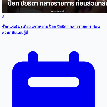
3
ช๊อตแรง! มะเดี่ยว แซวหยาบ ป๊อก ปิยธิดา กลางรายการ ก่อน
สวนกลับแบบผู้ดี