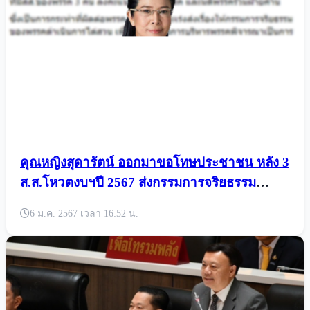
คุณหญิงสุดารัตน์ ออกมาขอโทษประชาชน หลัง 3
ส.ส.โหวตงบฯปี 2567 ส่งกรรมการจริยธรรม
ไต่สวน
6 ม.ค. 2567 เวลา 16:52 น.