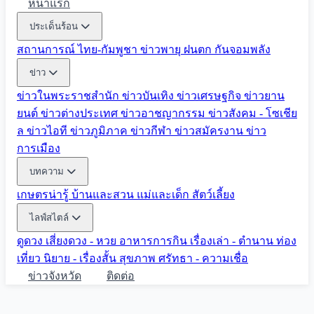
หน้าแรก
ประเด็นร้อน
สถานการณ์ ไทย-กัมพูชา
ข่าวพายุ ฝนตก
กันจอมพลัง
ข่าว
ข่าวในพระราชสำนัก
ข่าวบันเทิง
ข่าวเศรษฐกิจ
ข่าวยาน
ยนต์
ข่าวต่างประเทศ
ข่าวอาชญากรรม
ข่าวสังคม - โซเชีย
ล
ข่าวไอที
ข่าวภูมิภาค
ข่าวกีฬา
ข่าวสมัครงาน
ข่าว
การเมือง
บทความ
เกษตรน่ารู้
บ้านและสวน
แม่และเด็ก
สัตว์เลี้ยง
ไลฟ์สไตล์
ดูดวง
เสี่ยงดวง - หวย
อาหารการกิน
เรื่องเล่า - ตำนาน
ท่อง
เที่ยว
นิยาย - เรื่องสั้น
สุขภาพ
ศรัทธา - ความเชื่อ
ข่าวจังหวัด
ติดต่อ