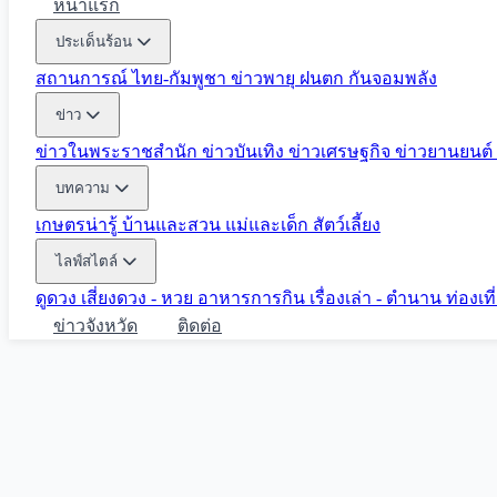
หน้าแรก
ประเด็นร้อน
สถานการณ์ ไทย-กัมพูชา
ข่าวพายุ ฝนตก
กันจอมพลัง
ข่าว
ข่าวในพระราชสำนัก
ข่าวบันเทิง
ข่าวเศรษฐกิจ
ข่าวยานยนต์
บทความ
เกษตรน่ารู้
บ้านและสวน
แม่และเด็ก
สัตว์เลี้ยง
ไลฟ์สไตล์
ดูดวง
เสี่ยงดวง - หวย
อาหารการกิน
เรื่องเล่า - ตำนาน
ท่องเท
ข่าวจังหวัด
ติดต่อ