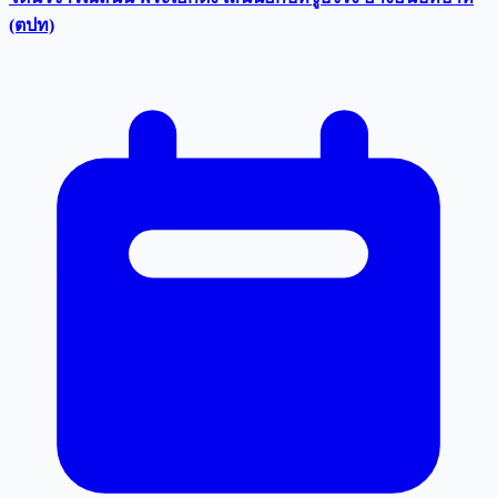
(ตปท)