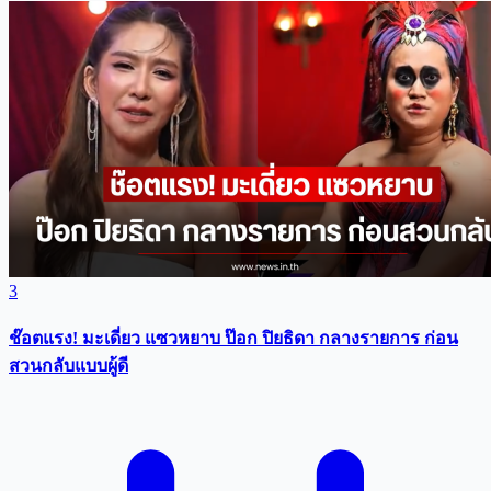
3
ช๊อตแรง! มะเดี่ยว แซวหยาบ ป๊อก ปิยธิดา กลางรายการ ก่อน
สวนกลับแบบผู้ดี