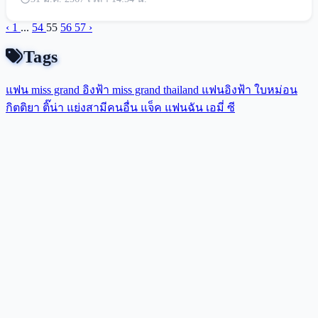
‹
1
...
54
55
56
57
›
Tags
แฟน miss grand
อิงฟ้า
miss grand thailand
แฟนอิงฟ้า
ใบหม่อน
กิตติยา
ติ๊น่า
แย่งสามีคนอื่น
แจ็ค แฟนฉัน
เอมี่
ซี