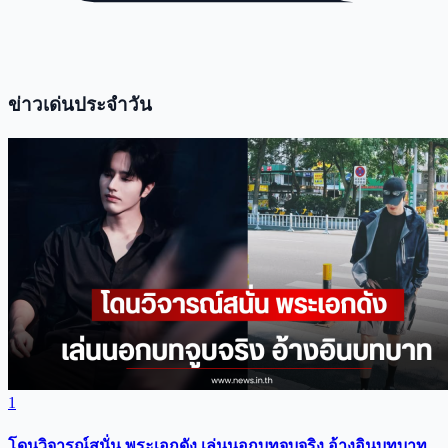
ข่าวเด่นประจำวัน
1
โดนวิจารณ์สนั่น พระเอกดัง เล่นนอกบทจูบจริง อ้างอินบทบาท