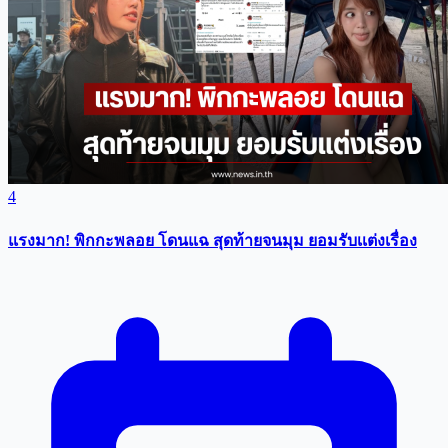
4
แรงมาก! พิกกะพลอย โดนแฉ สุดท้ายจนมุม ยอมรับเเต่งเรื่อง