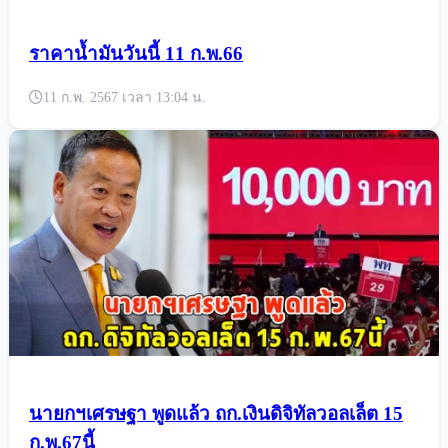
ราคาน้ำมันวันนี้ 11 ก.พ.66
11 ก.พ. 2567 เวลา 13:04 น.
นายกฯเศรษฐา พูดแล้ว ถก.เงินดิจิทัลวอลเล็ต 15
ก.พ.67นี้