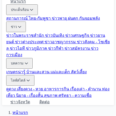
หน้าแรก
ประเด็นร้อน
สถานการณ์ ไทย-กัมพูชา
ข่าวพายุ ฝนตก
กันจอมพลัง
ข่าว
ข่าวในพระราชสำนัก
ข่าวบันเทิง
ข่าวเศรษฐกิจ
ข่าวยาน
ยนต์
ข่าวต่างประเทศ
ข่าวอาชญากรรม
ข่าวสังคม - โซเชีย
ล
ข่าวไอที
ข่าวภูมิภาค
ข่าวกีฬา
ข่าวสมัครงาน
ข่าว
การเมือง
บทความ
เกษตรน่ารู้
บ้านและสวน
แม่และเด็ก
สัตว์เลี้ยง
ไลฟ์สไตล์
ดูดวง
เสี่ยงดวง - หวย
อาหารการกิน
เรื่องเล่า - ตำนาน
ท่อง
เที่ยว
นิยาย - เรื่องสั้น
สุขภาพ
ศรัทธา - ความเชื่อ
ข่าวจังหวัด
ติดต่อ
หน้าแรก