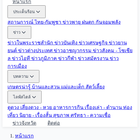
หน้าแรก
ประเด็นร้อน
สถานการณ์ ไทย-กัมพูชา
ข่าวพายุ ฝนตก
กันจอมพลัง
ข่าว
ข่าวในพระราชสำนัก
ข่าวบันเทิง
ข่าวเศรษฐกิจ
ข่าวยาน
ยนต์
ข่าวต่างประเทศ
ข่าวอาชญากรรม
ข่าวสังคม - โซเชีย
ล
ข่าวไอที
ข่าวภูมิภาค
ข่าวกีฬา
ข่าวสมัครงาน
ข่าว
การเมือง
บทความ
เกษตรน่ารู้
บ้านและสวน
แม่และเด็ก
สัตว์เลี้ยง
ไลฟ์สไตล์
ดูดวง
เสี่ยงดวง - หวย
อาหารการกิน
เรื่องเล่า - ตำนาน
ท่อง
เที่ยว
นิยาย - เรื่องสั้น
สุขภาพ
ศรัทธา - ความเชื่อ
ข่าวจังหวัด
ติดต่อ
หน้าแรก