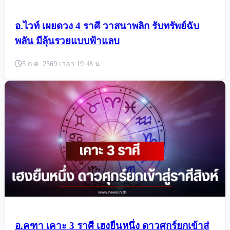
อ.ไวท์ เผยดวง 4 ราศี วาสนาพลิก รับทรัพย์ฉับ
พลัน มีลุ้นรวยแบบฟ้าแลบ
5 ก.ค. 2569 เวลา 19:48 น.
อ.คฑา เคาะ 3 ราศี เฮงยืนหนึ่ง ดาวศุกร์ยกเข้าสู่