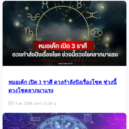
หมอเค้ก เปิด 3 ราศี ดวงกำลังปังเรื่องโชค ช่วงนี้
ดวงโชคลาภมาแรง
7 ก.ค. 2569 เวลา 12:56 น.