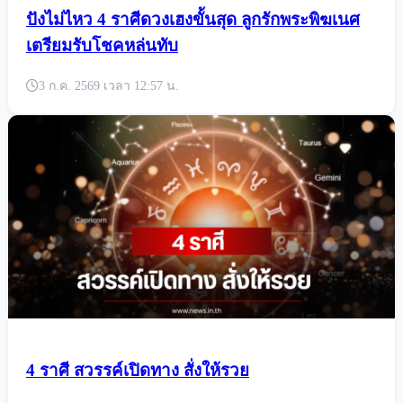
ปังไม่ไหว 4 ราศีดวงเฮงขั้นสุด ลูกรักพระพิฆเนศ
เตรียมรับโชคหล่นทับ
3 ก.ค. 2569 เวลา 12:57 น.
4 ราศี สวรรค์เปิดทาง สั่งให้รวย