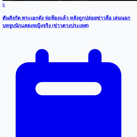
6
ตันสังกัด พระเอกดัง จ่อฟ้องแล้ว หลังถูกปล่อยข่าวลือ เล่นนอก
บทจูบนักแสดงหญิงจริง (ข่าวตางประเทศ)