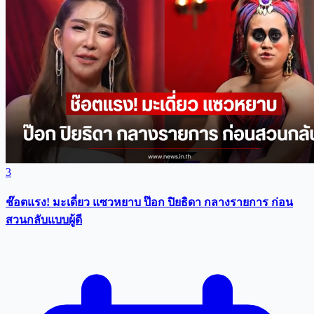
3
ช๊อตแรง! มะเดี่ยว แซวหยาบ ป๊อก ปิยธิดา กลางรายการ ก่อน
สวนกลับแบบผู้ดี