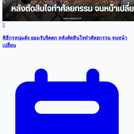
5
พิธีกรหนุ่มดัง ยอมรับจิตตก หลังตัดสินใจทำศัลยกรรม จนหน้า
เปลี่ยน