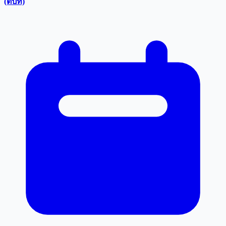
(ตปท)