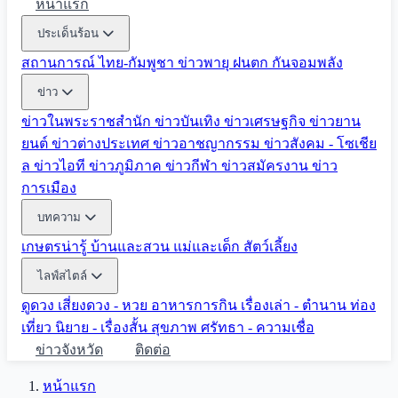
หน้าแรก
ประเด็นร้อน
สถานการณ์ ไทย-กัมพูชา
ข่าวพายุ ฝนตก
กันจอมพลัง
ข่าว
ข่าวในพระราชสำนัก
ข่าวบันเทิง
ข่าวเศรษฐกิจ
ข่าวยาน
ยนต์
ข่าวต่างประเทศ
ข่าวอาชญากรรม
ข่าวสังคม - โซเชีย
ล
ข่าวไอที
ข่าวภูมิภาค
ข่าวกีฬา
ข่าวสมัครงาน
ข่าว
การเมือง
บทความ
เกษตรน่ารู้
บ้านและสวน
แม่และเด็ก
สัตว์เลี้ยง
ไลฟ์สไตล์
ดูดวง
เสี่ยงดวง - หวย
อาหารการกิน
เรื่องเล่า - ตำนาน
ท่อง
เที่ยว
นิยาย - เรื่องสั้น
สุขภาพ
ศรัทธา - ความเชื่อ
ข่าวจังหวัด
ติดต่อ
หน้าแรก