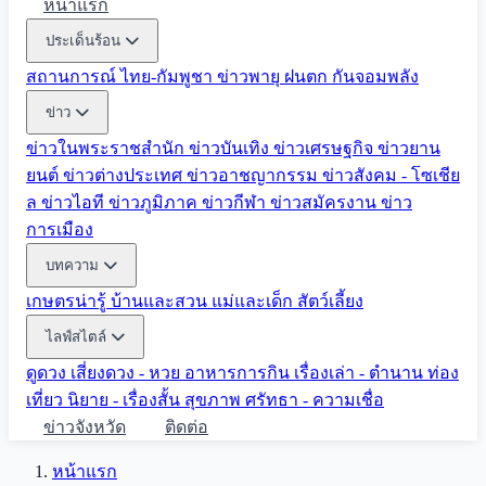
หน้าแรก
ประเด็นร้อน
สถานการณ์ ไทย-กัมพูชา
ข่าวพายุ ฝนตก
กันจอมพลัง
ข่าว
ข่าวในพระราชสำนัก
ข่าวบันเทิง
ข่าวเศรษฐกิจ
ข่าวยาน
ยนต์
ข่าวต่างประเทศ
ข่าวอาชญากรรม
ข่าวสังคม - โซเชีย
ล
ข่าวไอที
ข่าวภูมิภาค
ข่าวกีฬา
ข่าวสมัครงาน
ข่าว
การเมือง
บทความ
เกษตรน่ารู้
บ้านและสวน
แม่และเด็ก
สัตว์เลี้ยง
ไลฟ์สไตล์
ดูดวง
เสี่ยงดวง - หวย
อาหารการกิน
เรื่องเล่า - ตำนาน
ท่อง
เที่ยว
นิยาย - เรื่องสั้น
สุขภาพ
ศรัทธา - ความเชื่อ
ข่าวจังหวัด
ติดต่อ
หน้าแรก