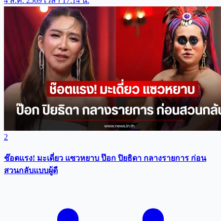
4 ส.ค. 2569 เวลา 17:14 น.
2
ช๊อตแรง! มะเดี่ยว แซวหยาบ ป๊อก ปิยธิดา กลางรายการ ก่อน
สวนกลับแบบผู้ดี