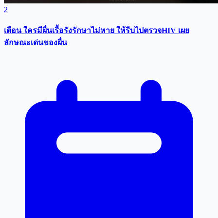
2
เตือน ใครมีผื่นเรื้อรังรักษาไม่หาย ให้รีบไปตรวจHIV เผย
ลักษณะเด่นของผื่น