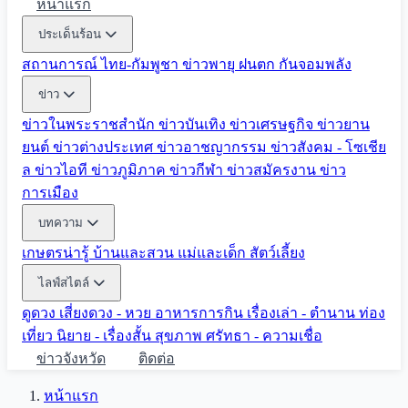
หน้าแรก
ประเด็นร้อน
สถานการณ์ ไทย-กัมพูชา
ข่าวพายุ ฝนตก
กันจอมพลัง
ข่าว
ข่าวในพระราชสำนัก
ข่าวบันเทิง
ข่าวเศรษฐกิจ
ข่าวยาน
ยนต์
ข่าวต่างประเทศ
ข่าวอาชญากรรม
ข่าวสังคม - โซเชีย
ล
ข่าวไอที
ข่าวภูมิภาค
ข่าวกีฬา
ข่าวสมัครงาน
ข่าว
การเมือง
บทความ
เกษตรน่ารู้
บ้านและสวน
แม่และเด็ก
สัตว์เลี้ยง
ไลฟ์สไตล์
ดูดวง
เสี่ยงดวง - หวย
อาหารการกิน
เรื่องเล่า - ตำนาน
ท่อง
เที่ยว
นิยาย - เรื่องสั้น
สุขภาพ
ศรัทธา - ความเชื่อ
ข่าวจังหวัด
ติดต่อ
หน้าแรก