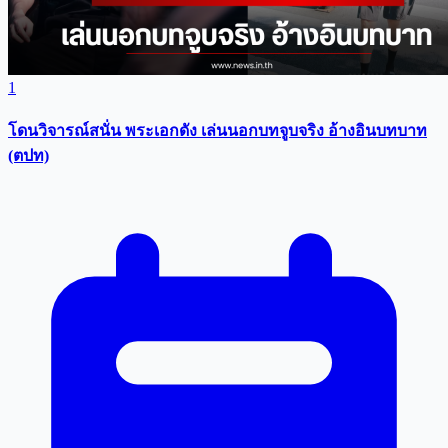
1
โดนวิจารณ์สนั่น พระเอกดัง เล่นนอกบทจูบจริง อ้างอินบทบาท
(ตปท)