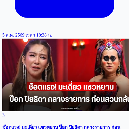
5 ส.ค. 2569 เวลา 18:38 น.
3
ช๊อตแรง! มะเดี่ยว แซวหยาบ ป๊อก ปิยธิดา กลางรายการ ก่อน