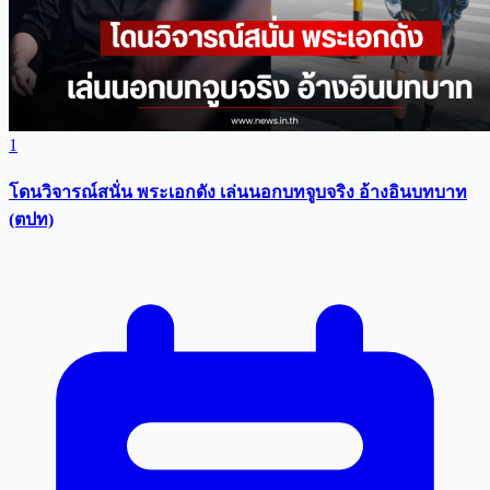
1
โดนวิจารณ์สนั่น พระเอกดัง เล่นนอกบทจูบจริง อ้างอินบทบาท
(ตปท)