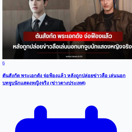
6
ตันสังกัด พระเอกดัง จ่อฟ้องแล้ว หลังถูกปล่อยข่าวลือ เล่นนอก
บทจูบนักแสดงหญิงจริง (ข่าวตางประเทศ)