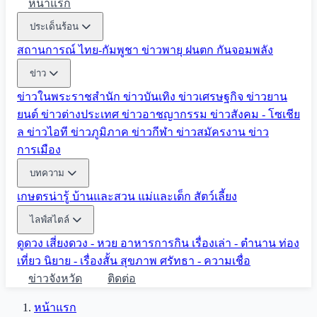
หน้าแรก
ประเด็นร้อน
สถานการณ์ ไทย-กัมพูชา
ข่าวพายุ ฝนตก
กันจอมพลัง
ข่าว
ข่าวในพระราชสำนัก
ข่าวบันเทิง
ข่าวเศรษฐกิจ
ข่าวยาน
ยนต์
ข่าวต่างประเทศ
ข่าวอาชญากรรม
ข่าวสังคม - โซเชีย
ล
ข่าวไอที
ข่าวภูมิภาค
ข่าวกีฬา
ข่าวสมัครงาน
ข่าว
การเมือง
บทความ
เกษตรน่ารู้
บ้านและสวน
แม่และเด็ก
สัตว์เลี้ยง
ไลฟ์สไตล์
ดูดวง
เสี่ยงดวง - หวย
อาหารการกิน
เรื่องเล่า - ตำนาน
ท่อง
เที่ยว
นิยาย - เรื่องสั้น
สุขภาพ
ศรัทธา - ความเชื่อ
ข่าวจังหวัด
ติดต่อ
หน้าแรก