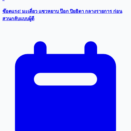
ช๊อตแรง! มะเดี่ยว แซวหยาบ ป๊อก ปิยธิดา กลางรายการ ก่อน
สวนกลับแบบผู้ดี