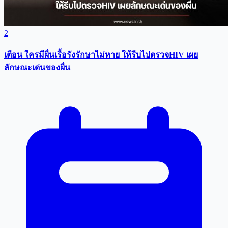
2
เตือน ใครมีผื่นเรื้อรังรักษาไม่หาย ให้รีบไปตรวจHIV เผย
ลักษณะเด่นของผื่น