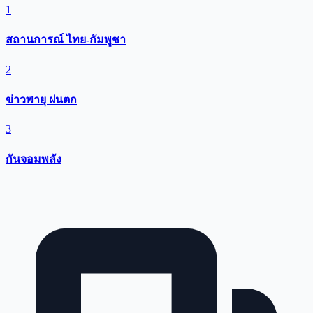
1
สถานการณ์ ไทย-กัมพูชา
2
ข่าวพายุ ฝนตก
3
กันจอมพลัง