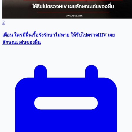
2
เตือน ใครมีผื่นเรื้อรังรักษาไม่หาย ให้รีบไปตรวจHIV เผย
ลักษณะเด่นของผื่น