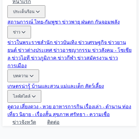
หน้าแรก
ประเด็นร้อน
สถานการณ์ ไทย-กัมพูชา
ข่าวพายุ ฝนตก
กันจอมพลัง
ข่าว
ข่าวในพระราชสำนัก
ข่าวบันเทิง
ข่าวเศรษฐกิจ
ข่าวยาน
ยนต์
ข่าวต่างประเทศ
ข่าวอาชญากรรม
ข่าวสังคม - โซเชีย
ล
ข่าวไอที
ข่าวภูมิภาค
ข่าวกีฬา
ข่าวสมัครงาน
ข่าว
การเมือง
บทความ
เกษตรน่ารู้
บ้านและสวน
แม่และเด็ก
สัตว์เลี้ยง
ไลฟ์สไตล์
ดูดวง
เสี่ยงดวง - หวย
อาหารการกิน
เรื่องเล่า - ตำนาน
ท่อง
เที่ยว
นิยาย - เรื่องสั้น
สุขภาพ
ศรัทธา - ความเชื่อ
ข่าวจังหวัด
ติดต่อ