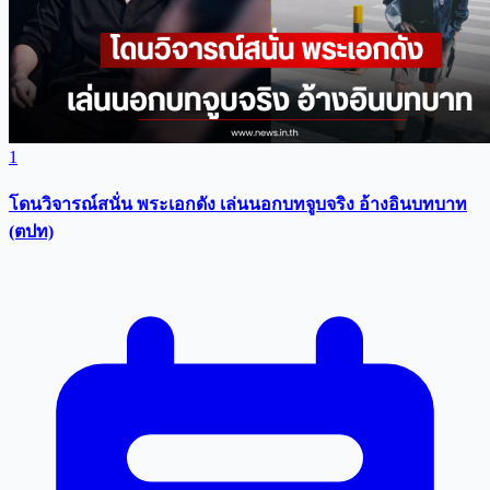
1
โดนวิจารณ์สนั่น พระเอกดัง เล่นนอกบทจูบจริง อ้างอินบทบาท
(ตปท)