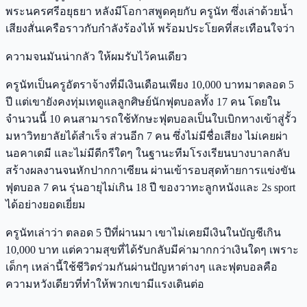
พระนครศรีอยุธยา หลังมีโอกาสพูดคุยกับ ครูนัท ซึ่งเล่าด้วยน้ำ
เสียงสั่นเครือราวกับกำลังร้องไห้ พร้อมประโยคที่สะเทือนใจว่า
ความจนมันน่ากลัว ให้ผมรับไว้คนเดียว
ครูนัทเป็นครูอัตราจ้างที่มีเงินเดือนเพียง 10,000 บาทมาตลอด 5
ปี แต่เขายังคงทุ่มเทดูแลลูกศิษย์นักฟุตบอลทั้ง 17 คน โดยใน
จำนวนนี้ 10 คนสามารถใช้ทักษะฟุตบอลเป็นใบเบิกทางเข้าสู่รั้ว
มหาวิทยาลัยได้สำเร็จ ส่วนอีก 7 คน ซึ่งไม่มีชื่อเสียง ไม่เคยผ่า
นอคาเดมี และไม่มีดีกรีใดๆ ในฐานะทีมโรงเรียนบางบาลกลับ
สร้างผลงานจนหักปากกาเซียน ผ่านเข้ารอบสุดท้ายการแข่งขัน
ฟุตบอล 7 คน รุ่นอายุไม่เกิน 18 ปี ของวาทะลูกหนังและ 2s sport
ได้อย่างยอดเยี่ยม
ครูนัทเล่าว่า ตลอด 5 ปีที่ผ่านมา เขาไม่เคยมีเงินในบัญชีเกิน
10,000 บาท แต่ความสุขที่ได้รับกลับมีค่ามากกว่าเงินใดๆ เพราะ
เด็กๆ เหล่านี้ใช้ชีวิตร่วมกันผ่านปัญหาต่างๆ และฟุตบอลคือ
ความหวังเดียวที่ทำให้พวกเขามีแรงเดินต่อ