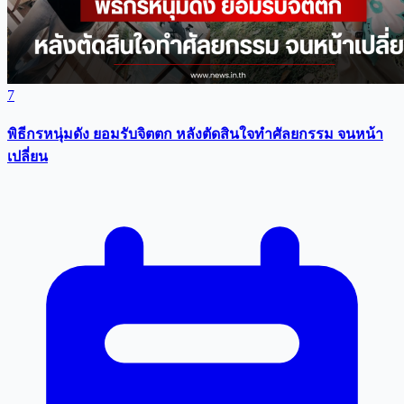
7
พิธีกรหนุ่มดัง ยอมรับจิตตก หลังตัดสินใจทำศัลยกรรม จนหน้า
เปลี่ยน