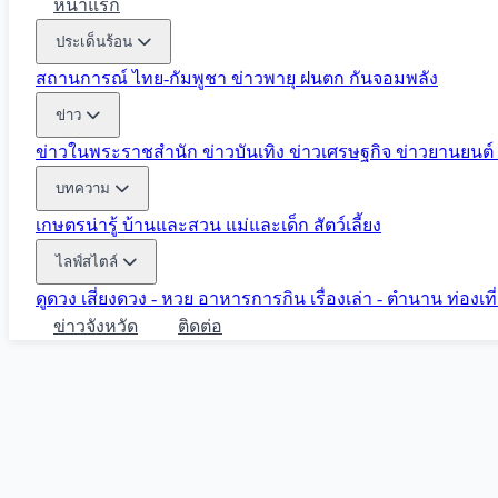
หน้าแรก
ประเด็นร้อน
สถานการณ์ ไทย-กัมพูชา
ข่าวพายุ ฝนตก
กันจอมพลัง
ข่าว
ข่าวในพระราชสำนัก
ข่าวบันเทิง
ข่าวเศรษฐกิจ
ข่าวยานยนต์
บทความ
เกษตรน่ารู้
บ้านและสวน
แม่และเด็ก
สัตว์เลี้ยง
ไลฟ์สไตล์
ดูดวง
เสี่ยงดวง - หวย
อาหารการกิน
เรื่องเล่า - ตำนาน
ท่องเท
ข่าวจังหวัด
ติดต่อ