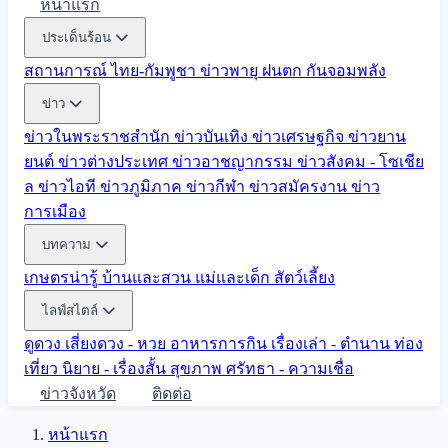
หน้าแรก
ประเด็นร้อน
สถานการณ์ ไทย-กัมพูชา
ข่าวพายุ ฝนตก
กันจอมพลัง
ข่าว
ข่าวในพระราชสำนัก
ข่าวบันเทิง
ข่าวเศรษฐกิจ
ข่าวยาน
ยนต์
ข่าวต่างประเทศ
ข่าวอาชญากรรม
ข่าวสังคม - โซเชีย
ล
ข่าวไอที
ข่าวภูมิภาค
ข่าวกีฬา
ข่าวสมัครงาน
ข่าว
การเมือง
บทความ
เกษตรน่ารู้
บ้านและสวน
แม่และเด็ก
สัตว์เลี้ยง
ไลฟ์สไตล์
ดูดวง
เสี่ยงดวง - หวย
อาหารการกิน
เรื่องเล่า - ตำนาน
ท่อง
เที่ยว
นิยาย - เรื่องสั้น
สุขภาพ
ศรัทธา - ความเชื่อ
ข่าวจังหวัด
ติดต่อ
หน้าแรก