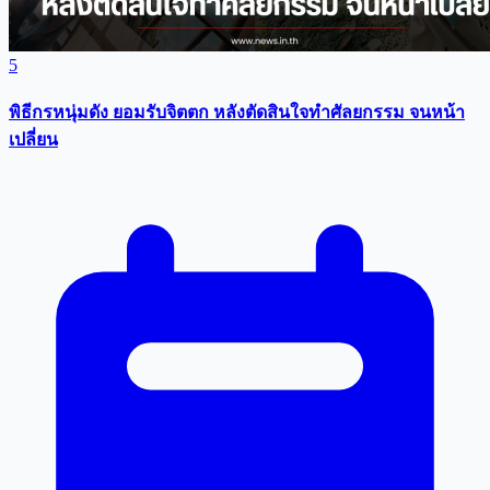
5
พิธีกรหนุ่มดัง ยอมรับจิตตก หลังตัดสินใจทำศัลยกรรม จนหน้า
เปลี่ยน