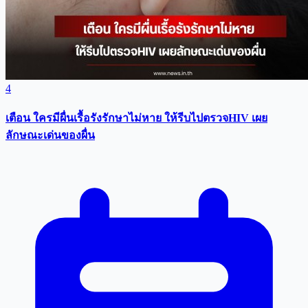
4
เตือน ใครมีผื่นเรื้อรังรักษาไม่หาย ให้รีบไปตรวจHIV เผย
ลักษณะเด่นของผื่น