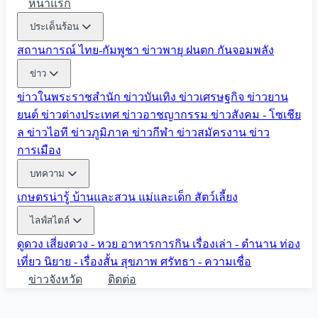
หน้าแรก
ประเด็นร้อน
สถานการณ์ ไทย-กัมพูชา
ข่าวพายุ ฝนตก
กันจอมพลัง
ข่าว
ข่าวในพระราชสำนัก
ข่าวบันเทิง
ข่าวเศรษฐกิจ
ข่าวยาน
ยนต์
ข่าวต่างประเทศ
ข่าวอาชญากรรม
ข่าวสังคม - โซเชีย
ล
ข่าวไอที
ข่าวภูมิภาค
ข่าวกีฬา
ข่าวสมัครงาน
ข่าว
การเมือง
บทความ
เกษตรน่ารู้
บ้านและสวน
แม่และเด็ก
สัตว์เลี้ยง
ไลฟ์สไตล์
ดูดวง
เสี่ยงดวง - หวย
อาหารการกิน
เรื่องเล่า - ตำนาน
ท่อง
เที่ยว
นิยาย - เรื่องสั้น
สุขภาพ
ศรัทธา - ความเชื่อ
ข่าวจังหวัด
ติดต่อ