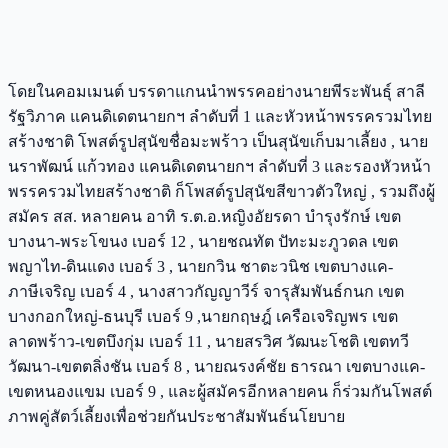
โดยในคอมเมนต์ บรรดาแกนนำพรรคอย่างนายพีระพันธุ์ สาลี
รัฐวิภาค แคนดิเดตนายกฯ ลำดับที่ 1 และหัวหน้าพรรครวมไทย
สร้างชาติ โพสต์รูปสุนัขชื่อมะพร้าว เป็นสุนัขเก็บมาเลี้ยง , นาย
นราพัฒน์ แก้วทอง แคนดิเดตนายกฯ ลำดับที่ 3 และรองหัวหน้า
พรรครวมไทยสร้างชาติ ก็โพสต์รูปสุนัขสีขาวตัวใหญ่ , รวมถึงผู้
สมัคร สส. หลายคน อาทิ ร.ต.อ.หญิงอัยรดา บำรุงรักษ์ เขต
บางนา-พระโขนง เบอร์ 12 , นายชณทัต ปัทะมะภูวดล เขต
พญาไท-ดินแดง เบอร์ 3 , นายกวิน ชาตะวนิช เขตบางแค-
ภาษีเจริญ เบอร์ 4 , นางสาวกัญญาวีร์ จารุสัมพันธ์กนก เขต
บางกอกใหญ่-ธนบุรี เบอร์ 9 ,นายกฤษฎ์ เครือเจริญพร เขต
ลาดพร้าว-เขตบึงกุ่ม เบอร์ 11 , นายสรวิศ วัฒนะโชติ เขตทวี
วัฒนา-เขตตลิ่งชัน เบอร์ 8 , นายณรงค์ชัย ธารณา เขตบางแค-
เขตหนองแขม เบอร์ 9 , และผู้สมัครอีกหลายคน ก็ร่วมกันโพสต์
ภาพคู่สัตว์เลี้ยงเพื่อช่วยกันประชาสัมพันธ์นโยบาย