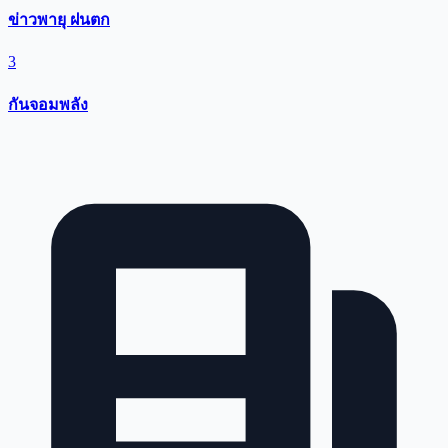
ข่าวพายุ ฝนตก
3
กันจอมพลัง