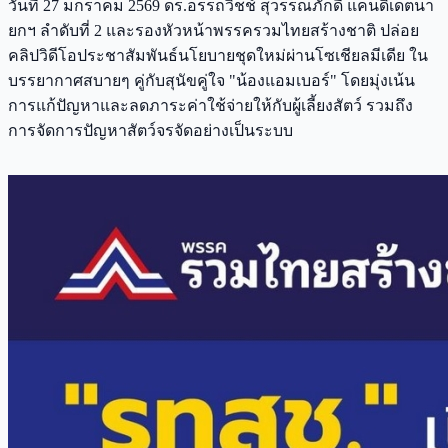
วันที่ 27 มกราคม 2569 ดร.อรรถวิชช์ สุวรรณภักดี แคนดิเดตนา
ยกฯ ลำดับที่ 2 และรองหัวหน้าพรรครวมไทยสร้างชาติ ปล่อย
คลิปวิดีโอประชาสัมพันธ์นโยบายชุดใหม่ผ่านโซเชียลมีเดีย ใน
บรรยากาศสบายๆ คู่กับสุนัขคู่ใจ "น้องแอมเบอร์" โดยมุ่งเน้น
การแก้ปัญหาและลดภาระค่าใช้จ่ายให้กับผู้เลี้ยงสัตว์ รวมถึง
การจัดการปัญหาสัตว์จรจัดอย่างเป็นระบบ