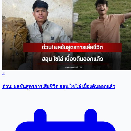
4
ด่วน! ผลชันสูตรการเสียชีวิต ฮลุน โซโล่ เบื้องต้นออกแล้ว