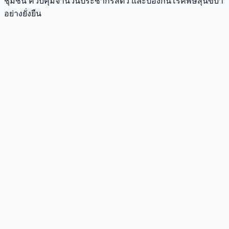
ชุมชน ควบคุมจำนวนประชากรสัตว์ และป้องกันโรคพิษสุนัขบ้า
อย่างยั่งยืน