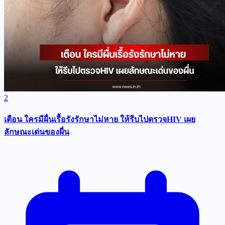
2
เตือน ใครมีผื่นเรื้อรังรักษาไม่หาย ให้รีบไปตรวจHIV เผย
ลักษณะเด่นของผื่น