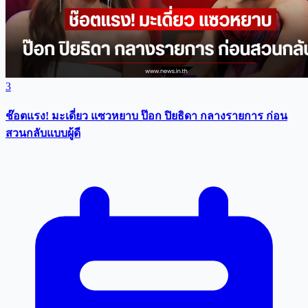
3
ช๊อตแรง! มะเดี่ยว แซวหยาบ ป๊อก ปิยธิดา กลางรายการ ก่อน
สวนกลับแบบผู้ดี