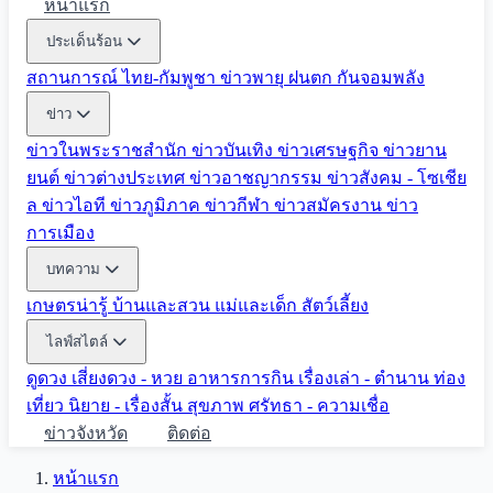
หน้าแรก
ประเด็นร้อน
สถานการณ์ ไทย-กัมพูชา
ข่าวพายุ ฝนตก
กันจอมพลัง
ข่าว
ข่าวในพระราชสำนัก
ข่าวบันเทิง
ข่าวเศรษฐกิจ
ข่าวยาน
ยนต์
ข่าวต่างประเทศ
ข่าวอาชญากรรม
ข่าวสังคม - โซเชีย
ล
ข่าวไอที
ข่าวภูมิภาค
ข่าวกีฬา
ข่าวสมัครงาน
ข่าว
การเมือง
บทความ
เกษตรน่ารู้
บ้านและสวน
แม่และเด็ก
สัตว์เลี้ยง
ไลฟ์สไตล์
ดูดวง
เสี่ยงดวง - หวย
อาหารการกิน
เรื่องเล่า - ตำนาน
ท่อง
เที่ยว
นิยาย - เรื่องสั้น
สุขภาพ
ศรัทธา - ความเชื่อ
ข่าวจังหวัด
ติดต่อ
หน้าแรก