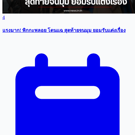
4
แรงมาก! พิกกะพลอย โดนแฉ สุดท้ายจนมุม ยอมรับเเต่งเรื่อง