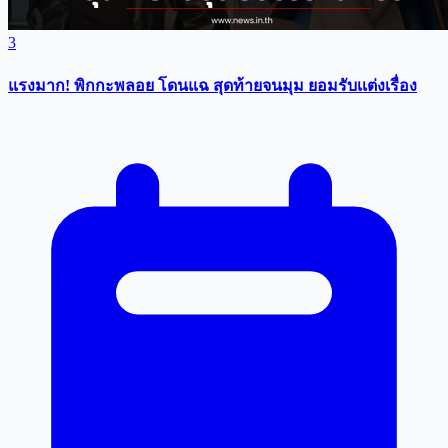
3
แรงมาก! พิกกะพลอย โดนแฉ สุดท้ายจนมุม ยอมรับเเต่งเรื่อง