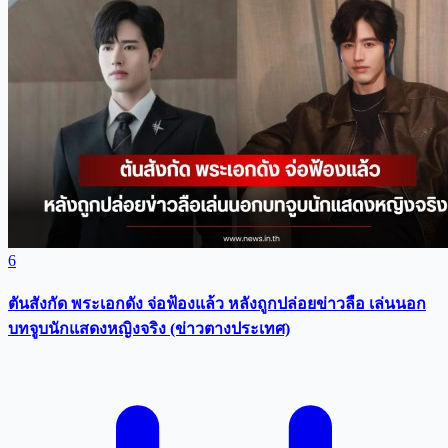
6
ตันสังกัด พระเอกดัง จ่อฟ้องแล้ว หลังถูกปล่อยข่าวลือ เล่นนอก
บทจูบนักแสดงหญิงจริง (ข่าวตางประเทศ)