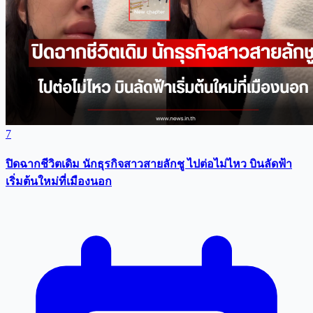
7
ปิดฉากชีวิตเดิม นักธุรกิจสาวสายลักชู ไปต่อไม่ไหว บินลัดฟ้า
เริ่มต้นใหม่ที่เมืองนอก