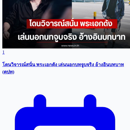
1
โดนวิจารณ์สนั่น พระเอกดัง เล่นนอกบทจูบจริง อ้างอินบทบาท
(ตปท)