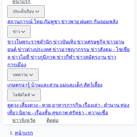
หน้าแรก
ประเด็นร้อน
สถานการณ์ ไทย-กัมพูชา
ข่าวพายุ ฝนตก
กันจอมพลัง
ข่าว
ข่าวในพระราชสำนัก
ข่าวบันเทิง
ข่าวเศรษฐกิจ
ข่าวยาน
ยนต์
ข่าวต่างประเทศ
ข่าวอาชญากรรม
ข่าวสังคม - โซเชีย
ล
ข่าวไอที
ข่าวภูมิภาค
ข่าวกีฬา
ข่าวสมัครงาน
ข่าว
การเมือง
บทความ
เกษตรน่ารู้
บ้านและสวน
แม่และเด็ก
สัตว์เลี้ยง
ไลฟ์สไตล์
ดูดวง
เสี่ยงดวง - หวย
อาหารการกิน
เรื่องเล่า - ตำนาน
ท่อง
เที่ยว
นิยาย - เรื่องสั้น
สุขภาพ
ศรัทธา - ความเชื่อ
ข่าวจังหวัด
ติดต่อ
หน้าแรก