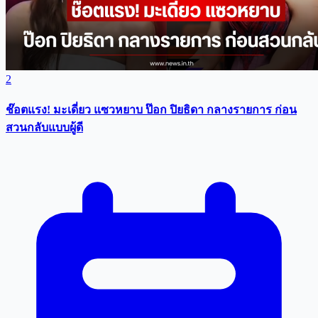
2
ช๊อตแรง! มะเดี่ยว แซวหยาบ ป๊อก ปิยธิดา กลางรายการ ก่อน
สวนกลับแบบผู้ดี