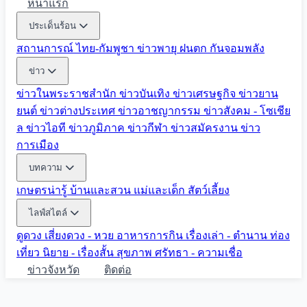
หน้าแรก
ประเด็นร้อน
สถานการณ์ ไทย-กัมพูชา
ข่าวพายุ ฝนตก
กันจอมพลัง
ข่าว
ข่าวในพระราชสำนัก
ข่าวบันเทิง
ข่าวเศรษฐกิจ
ข่าวยาน
ยนต์
ข่าวต่างประเทศ
ข่าวอาชญากรรม
ข่าวสังคม - โซเชีย
ล
ข่าวไอที
ข่าวภูมิภาค
ข่าวกีฬา
ข่าวสมัครงาน
ข่าว
การเมือง
บทความ
เกษตรน่ารู้
บ้านและสวน
แม่และเด็ก
สัตว์เลี้ยง
ไลฟ์สไตล์
ดูดวง
เสี่ยงดวง - หวย
อาหารการกิน
เรื่องเล่า - ตำนาน
ท่อง
เที่ยว
นิยาย - เรื่องสั้น
สุขภาพ
ศรัทธา - ความเชื่อ
ข่าวจังหวัด
ติดต่อ