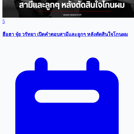
5
ฮือฮา จุ๋ย วรัทยา เปิดคำตอบสามีเเละลูกๆ หลังตัดสินใจโกนผม