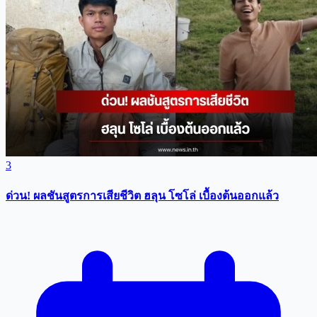
3
ด่วน! ผลชันสูตรการเสียชีวิต ฮลุน โซโล่ เบื้องต้นออกแล้ว