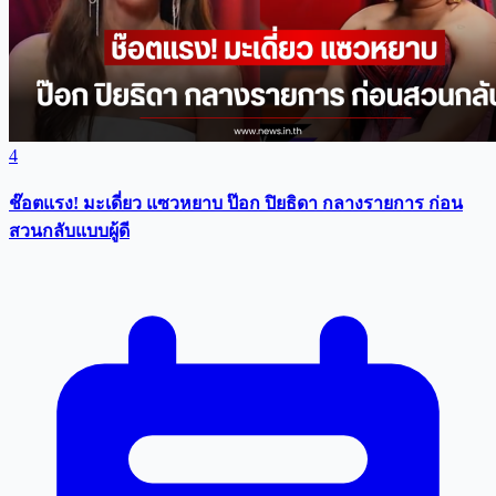
4
ช๊อตแรง! มะเดี่ยว แซวหยาบ ป๊อก ปิยธิดา กลางรายการ ก่อน
สวนกลับแบบผู้ดี