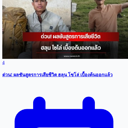
4
ด่วน! ผลชันสูตรการเสียชีวิต ฮลุน โซโล่ เบื้องต้นออกแล้ว