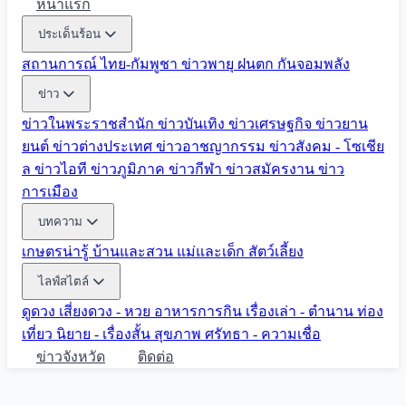
หน้าแรก
ประเด็นร้อน
สถานการณ์ ไทย-กัมพูชา
ข่าวพายุ ฝนตก
กันจอมพลัง
ข่าว
ข่าวในพระราชสำนัก
ข่าวบันเทิง
ข่าวเศรษฐกิจ
ข่าวยาน
ยนต์
ข่าวต่างประเทศ
ข่าวอาชญากรรม
ข่าวสังคม - โซเชีย
ล
ข่าวไอที
ข่าวภูมิภาค
ข่าวกีฬา
ข่าวสมัครงาน
ข่าว
การเมือง
บทความ
เกษตรน่ารู้
บ้านและสวน
แม่และเด็ก
สัตว์เลี้ยง
ไลฟ์สไตล์
ดูดวง
เสี่ยงดวง - หวย
อาหารการกิน
เรื่องเล่า - ตำนาน
ท่อง
เที่ยว
นิยาย - เรื่องสั้น
สุขภาพ
ศรัทธา - ความเชื่อ
ข่าวจังหวัด
ติดต่อ