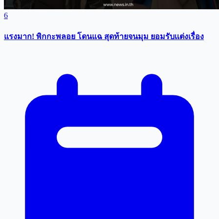
6
แรงมาก! พิกกะพลอย โดนแฉ สุดท้ายจนมุม ยอมรับเเต่งเรื่อง