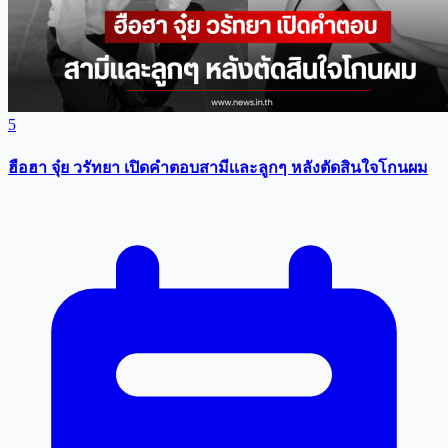
5
ฮือฮา จุ๋ย วรัทยา เปิดคำตอบสามีเเละลูกๆ หลังตัดสินใจโกนผม