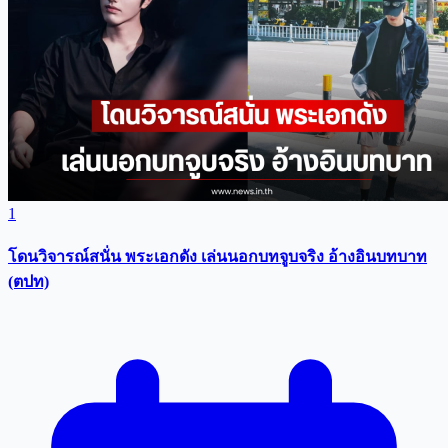
1
โดนวิจารณ์สนั่น พระเอกดัง เล่นนอกบทจูบจริง อ้างอินบทบาท
(ตปท)