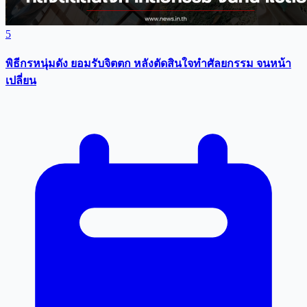
5
พิธีกรหนุ่มดัง ยอมรับจิตตก หลังตัดสินใจทำศัลยกรรม จนหน้า
เปลี่ยน