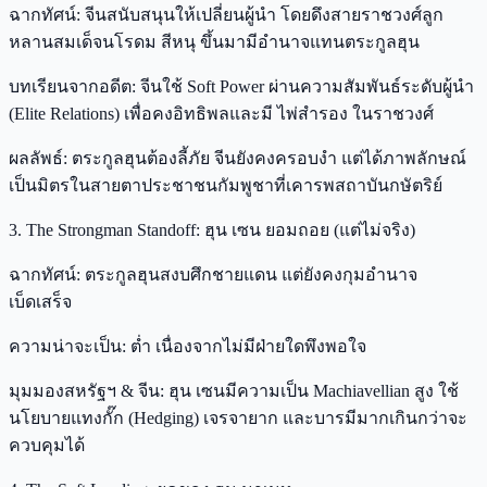
ฉากทัศน์: จีนสนับสนุนให้เปลี่ยนผู้นำ โดยดึงสายราชวงศ์ลูก
หลานสมเด็จนโรดม สีหนุ ขึ้นมามีอำนาจแทนตระกูลฮุน
บทเรียนจากอดีต: จีนใช้ Soft Power ผ่านความสัมพันธ์ระดับผู้นำ
(Elite Relations) เพื่อคงอิทธิพลและมี ไพ่สำรอง ในราชวงศ์
ผลลัพธ์: ตระกูลฮุนต้องลี้ภัย จีนยังคงครอบงำ แต่ได้ภาพลักษณ์
เป็นมิตรในสายตาประชาชนกัมพูชาที่เคารพสถาบันกษัตริย์
3. The Strongman Standoff: ฮุน เซน ยอมถอย (แต่ไม่จริง)
ฉากทัศน์: ตระกูลฮุนสงบศึกชายแดน แต่ยังคงกุมอำนาจ
เบ็ดเสร็จ
ความน่าจะเป็น: ต่ำ เนื่องจากไม่มีฝ่ายใดพึงพอใจ
มุมมองสหรัฐฯ & จีน: ฮุน เซนมีความเป็น Machiavellian สูง ใช้
นโยบายแทงกั๊ก (Hedging) เจรจายาก และบารมีมากเกินกว่าจะ
ควบคุมได้