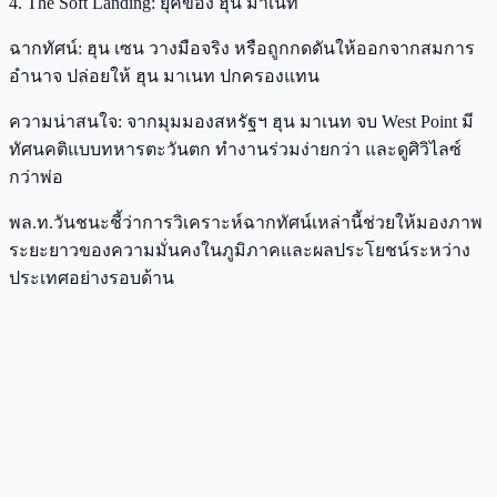
4. The Soft Landing: ยุคของ ฮุน มาเนท
ฉากทัศน์: ฮุน เซน วางมือจริง หรือถูกกดดันให้ออกจากสมการ
อำนาจ ปล่อยให้ ฮุน มาเนท ปกครองแทน
ความน่าสนใจ: จากมุมมองสหรัฐฯ ฮุน มาเนท จบ West Point มี
ทัศนคติแบบทหารตะวันตก ทำงานร่วมง่ายกว่า และดูศิวิไลซ์
กว่าพ่อ
พล.ท.วันชนะชี้ว่าการวิเคราะห์ฉากทัศน์เหล่านี้ช่วยให้มองภาพ
ระยะยาวของความมั่นคงในภูมิภาคและผลประโยชน์ระหว่าง
ประเทศอย่างรอบด้าน