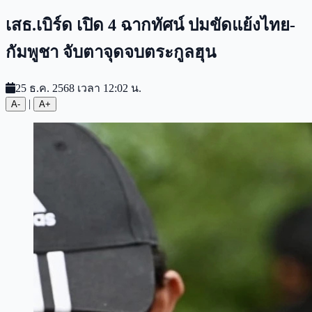
เสธ.เบิร์ด เปิด 4 ฉากทัศน์ ปมขัดแย้งไทย-
กัมพูชา จับตาจุดจบตระกูลฮุน
25 ธ.ค. 2568 เวลา 12:02 น.
|
A-
A+