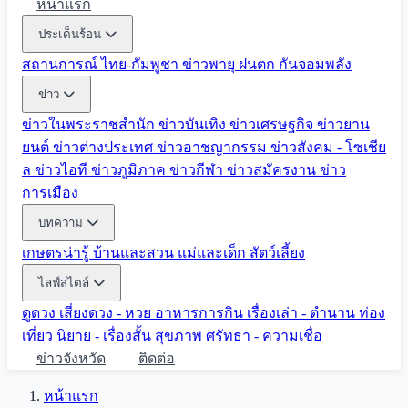
หน้าแรก
ประเด็นร้อน
สถานการณ์ ไทย-กัมพูชา
ข่าวพายุ ฝนตก
กันจอมพลัง
ข่าว
ข่าวในพระราชสำนัก
ข่าวบันเทิง
ข่าวเศรษฐกิจ
ข่าวยาน
ยนต์
ข่าวต่างประเทศ
ข่าวอาชญากรรม
ข่าวสังคม - โซเชีย
ล
ข่าวไอที
ข่าวภูมิภาค
ข่าวกีฬา
ข่าวสมัครงาน
ข่าว
การเมือง
บทความ
เกษตรน่ารู้
บ้านและสวน
แม่และเด็ก
สัตว์เลี้ยง
ไลฟ์สไตล์
ดูดวง
เสี่ยงดวง - หวย
อาหารการกิน
เรื่องเล่า - ตำนาน
ท่อง
เที่ยว
นิยาย - เรื่องสั้น
สุขภาพ
ศรัทธา - ความเชื่อ
ข่าวจังหวัด
ติดต่อ
หน้าแรก