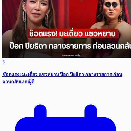
3
ช๊อตแรง! มะเดี่ยว แซวหยาบ ป๊อก ปิยธิดา กลางรายการ ก่อน
สวนกลับแบบผู้ดี