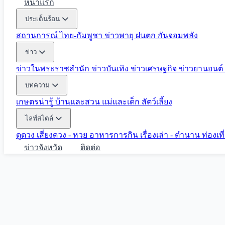
หน้าแรก
ประเด็นร้อน
สถานการณ์ ไทย-กัมพูชา
ข่าวพายุ ฝนตก
กันจอมพลัง
ข่าว
ข่าวในพระราชสำนัก
ข่าวบันเทิง
ข่าวเศรษฐกิจ
ข่าวยานยนต์
บทความ
เกษตรน่ารู้
บ้านและสวน
แม่และเด็ก
สัตว์เลี้ยง
ไลฟ์สไตล์
ดูดวง
เสี่ยงดวง - หวย
อาหารการกิน
เรื่องเล่า - ตำนาน
ท่องเท
ข่าวจังหวัด
ติดต่อ