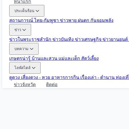
หน้าแรก
ประเด็นร้อน
สถานการณ์ ไทย-กัมพูชา
ข่าวพายุ ฝนตก
กันจอมพลัง
ข่าว
ข่าวในพระราชสำนัก
ข่าวบันเทิง
ข่าวเศรษฐกิจ
ข่าวยานยนต์
บทความ
เกษตรน่ารู้
บ้านและสวน
แม่และเด็ก
สัตว์เลี้ยง
ไลฟ์สไตล์
ดูดวง
เสี่ยงดวง - หวย
อาหารการกิน
เรื่องเล่า - ตำนาน
ท่องเท
ข่าวจังหวัด
ติดต่อ