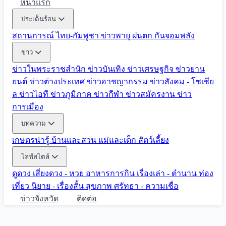
หน้าแรก
ประเด็นร้อน
สถานการณ์ ไทย-กัมพูชา
ข่าวพายุ ฝนตก
กันจอมพลัง
ข่าว
ข่าวในพระราชสำนัก
ข่าวบันเทิง
ข่าวเศรษฐกิจ
ข่าวยาน
ยนต์
ข่าวต่างประเทศ
ข่าวอาชญากรรม
ข่าวสังคม - โซเชีย
ล
ข่าวไอที
ข่าวภูมิภาค
ข่าวกีฬา
ข่าวสมัครงาน
ข่าว
การเมือง
บทความ
เกษตรน่ารู้
บ้านและสวน
แม่และเด็ก
สัตว์เลี้ยง
ไลฟ์สไตล์
ดูดวง
เสี่ยงดวง - หวย
อาหารการกิน
เรื่องเล่า - ตำนาน
ท่อง
เที่ยว
นิยาย - เรื่องสั้น
สุขภาพ
ศรัทธา - ความเชื่อ
ข่าวจังหวัด
ติดต่อ