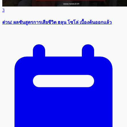
3
ด่วน! ผลชันสูตรการเสียชีวิต ฮลุน โซโล่ เบื้องต้นออกแล้ว