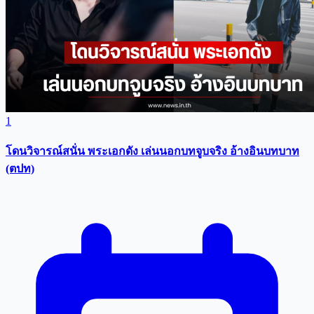
1
โดนวิจารณ์สนั่น พระเอกดัง เล่นนอกบทจูบจริง อ้างอินบทบาท
(ตปท)