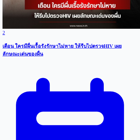
2
เตือน ใครมีผื่นเรื้อรังรักษาไม่หาย ให้รีบไปตรวจHIV เผย
ลักษณะเด่นของผื่น