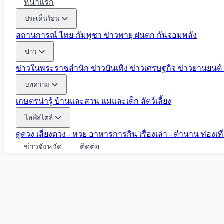
หน้าแรก
ประเด็นร้อน
สถานการณ์ ไทย-กัมพูชา
ข่าวพายุ ฝนตก
กันจอมพลัง
ข่าว
ข่าวในพระราชสำนัก
ข่าวบันเทิง
ข่าวเศรษฐกิจ
ข่าวยานยนต์
บทความ
เกษตรน่ารู้
บ้านและสวน
แม่และเด็ก
สัตว์เลี้ยง
ไลฟ์สไตล์
ดูดวง
เสี่ยงดวง - หวย
อาหารการกิน
เรื่องเล่า - ตำนาน
ท่องเท
ข่าวจังหวัด
ติดต่อ