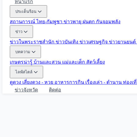
หน้าแรก
ประเด็นร้อน
สถานการณ์ ไทย-กัมพูชา
ข่าวพายุ ฝนตก
กันจอมพลัง
ข่าว
ข่าวในพระราชสำนัก
ข่าวบันเทิง
ข่าวเศรษฐกิจ
ข่าวยานยนต์
บทความ
เกษตรน่ารู้
บ้านและสวน
แม่และเด็ก
สัตว์เลี้ยง
ไลฟ์สไตล์
ดูดวง
เสี่ยงดวง - หวย
อาหารการกิน
เรื่องเล่า - ตำนาน
ท่องเท
ข่าวจังหวัด
ติดต่อ