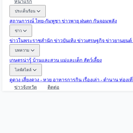
หน้าแรก
ประเด็นร้อน
สถานการณ์ ไทย-กัมพูชา
ข่าวพายุ ฝนตก
กันจอมพลัง
ข่าว
ข่าวในพระราชสำนัก
ข่าวบันเทิง
ข่าวเศรษฐกิจ
ข่าวยานยนต์
บทความ
เกษตรน่ารู้
บ้านและสวน
แม่และเด็ก
สัตว์เลี้ยง
ไลฟ์สไตล์
ดูดวง
เสี่ยงดวง - หวย
อาหารการกิน
เรื่องเล่า - ตำนาน
ท่องเท
ข่าวจังหวัด
ติดต่อ