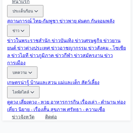
หน้าแรก
ประเด็นร้อน
สถานการณ์ ไทย-กัมพูชา
ข่าวพายุ ฝนตก
กันจอมพลัง
ข่าว
ข่าวในพระราชสำนัก
ข่าวบันเทิง
ข่าวเศรษฐกิจ
ข่าวยาน
ยนต์
ข่าวต่างประเทศ
ข่าวอาชญากรรม
ข่าวสังคม - โซเชีย
ล
ข่าวไอที
ข่าวภูมิภาค
ข่าวกีฬา
ข่าวสมัครงาน
ข่าว
การเมือง
บทความ
เกษตรน่ารู้
บ้านและสวน
แม่และเด็ก
สัตว์เลี้ยง
ไลฟ์สไตล์
ดูดวง
เสี่ยงดวง - หวย
อาหารการกิน
เรื่องเล่า - ตำนาน
ท่อง
เที่ยว
นิยาย - เรื่องสั้น
สุขภาพ
ศรัทธา - ความเชื่อ
ข่าวจังหวัด
ติดต่อ