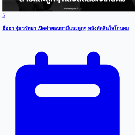
5
ฮือฮา จุ๋ย วรัทยา เปิดคำตอบสามีเเละลูกๆ หลังตัดสินใจโกนผม