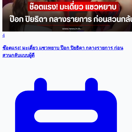
4
ช๊อตแรง! มะเดี่ยว แซวหยาบ ป๊อก ปิยธิดา กลางรายการ ก่อน
สวนกลับแบบผู้ดี