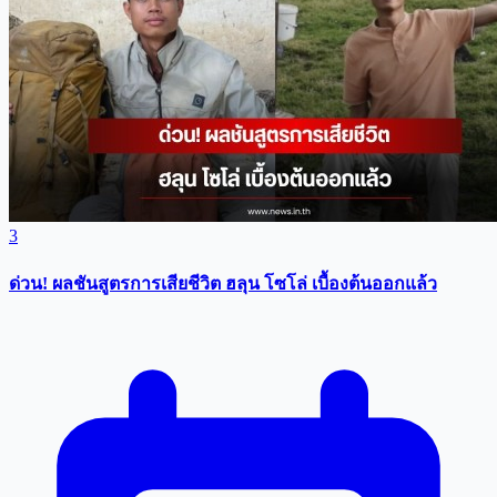
3
ด่วน! ผลชันสูตรการเสียชีวิต ฮลุน โซโล่ เบื้องต้นออกแล้ว