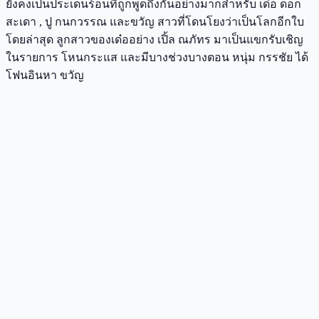
ยังคงเป็นประเด็นร้อนที่ถูกพูดถึงกันอย่างมากสำหรับ เด๋อ ดอก
สะเดา , ปู กนกวรรณ และขวัญ สาวที่โดนโยงว่าเป็นโลกอีกใบ
โดยล่าสุด ลูกสาวของเด๋ออย่าง เปิ้ล ณภัทร มาเป็นแขกรับเชิญ
ในรายการ โหนกระแส และมีบางช่วงบางตอน หนุ่ม กรรชัย ได้
โฟนอินหา ขวัญ