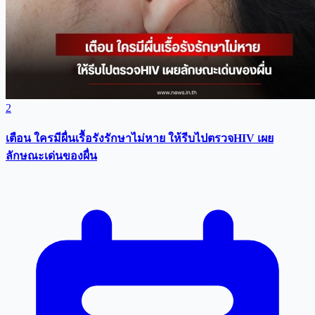
2
เตือน ใครมีผื่นเรื้อรังรักษาไม่หาย ให้รีบไปตรวจHIV เผย
ลักษณะเด่นของผื่น