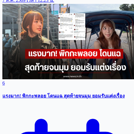
7 ส.ค. 2569 เวลา 12:23 น.
6
แรงมาก! พิกกะพลอย โดนแฉ สุดท้ายจนมุม ยอมรับเเต่งเรื่อง