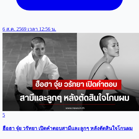
6 ส.ค. 2569 เวลา 12:56 น.
5
ฮือฮา จุ๋ย วรัทยา เปิดคำตอบสามีเเละลูกๆ หลังตัดสินใจโกนผม