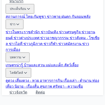
หน้าแรก
ประเด็นร้อน
สถานการณ์ ไทย-กัมพูชา
ข่าวพายุ ฝนตก
กันจอมพลัง
ข่าว
ข่าวในพระราชสำนัก
ข่าวบันเทิง
ข่าวเศรษฐกิจ
ข่าวยาน
ยนต์
ข่าวต่างประเทศ
ข่าวอาชญากรรม
ข่าวสังคม - โซเชีย
ล
ข่าวไอที
ข่าวภูมิภาค
ข่าวกีฬา
ข่าวสมัครงาน
ข่าว
การเมือง
บทความ
เกษตรน่ารู้
บ้านและสวน
แม่และเด็ก
สัตว์เลี้ยง
ไลฟ์สไตล์
ดูดวง
เสี่ยงดวง - หวย
อาหารการกิน
เรื่องเล่า - ตำนาน
ท่อง
เที่ยว
นิยาย - เรื่องสั้น
สุขภาพ
ศรัทธา - ความเชื่อ
ข่าวจังหวัด
ติดต่อ