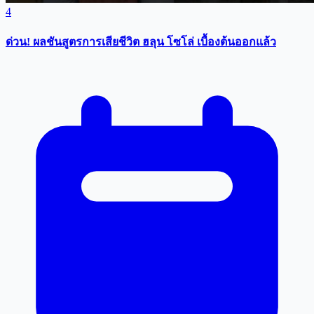
4
ด่วน! ผลชันสูตรการเสียชีวิต ฮลุน โซโล่ เบื้องต้นออกแล้ว