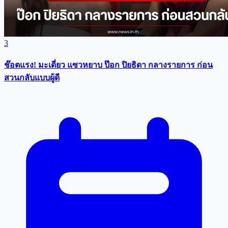
3
ช๊อตแรง! มะเดี่ยว แซวหยาบ ป๊อก ปิยธิดา กลางรายการ ก่อน
สวนกลับแบบผู้ดี