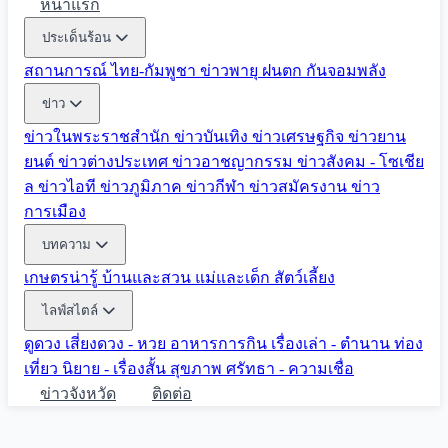
หน้าแรก
ประเด็นร้อน
สถานการณ์ ไทย-กัมพูชา
ข่าวพายุ ฝนตก
กันจอมพลัง
ข่าว
ข่าวในพระราชสำนัก
ข่าวบันเทิง
ข่าวเศรษฐกิจ
ข่าวยาน
ยนต์
ข่าวต่างประเทศ
ข่าวอาชญากรรม
ข่าวสังคม - โซเชีย
ล
ข่าวไอที
ข่าวภูมิภาค
ข่าวกีฬา
ข่าวสมัครงาน
ข่าว
การเมือง
บทความ
เกษตรน่ารู้
บ้านและสวน
แม่และเด็ก
สัตว์เลี้ยง
ไลฟ์สไตล์
ดูดวง
เสี่ยงดวง - หวย
อาหารการกิน
เรื่องเล่า - ตำนาน
ท่อง
เที่ยว
นิยาย - เรื่องสั้น
สุขภาพ
ศรัทธา - ความเชื่อ
ข่าวจังหวัด
ติดต่อ