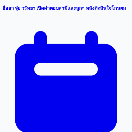
ฮือฮา จุ๋ย วรัทยา เปิดคำตอบสามีเเละลูกๆ หลังตัดสินใจโกนผม