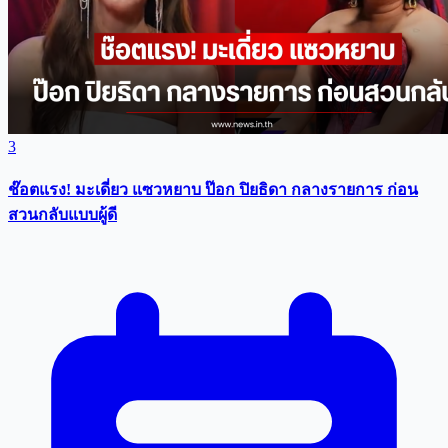
3
ช๊อตแรง! มะเดี่ยว แซวหยาบ ป๊อก ปิยธิดา กลางรายการ ก่อน
สวนกลับแบบผู้ดี