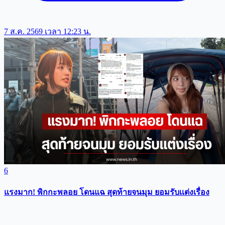
7 ส.ค. 2569 เวลา 12:23 น.
6
แรงมาก! พิกกะพลอย โดนแฉ สุดท้ายจนมุม ยอมรับเเต่งเรื่อง