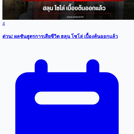
4
ด่วน! ผลชันสูตรการเสียชีวิต ฮลุน โซโล่ เบื้องต้นออกแล้ว