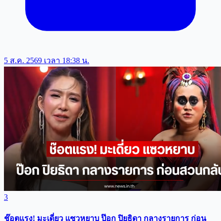
5 ส.ค. 2569 เวลา 18:38 น.
3
ช๊อตแรง! มะเดี่ยว แซวหยาบ ป๊อก ปิยธิดา กลางรายการ ก่อน