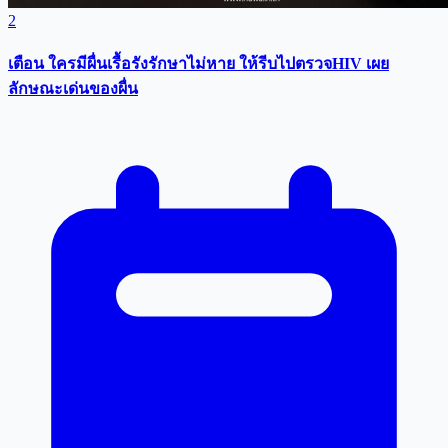
2
เตือน ใครมีผื่นเรื้อรังรักษาไม่หาย ให้รีบไปตรวจHIV เผย
ลักษณะเด่นของผื่น