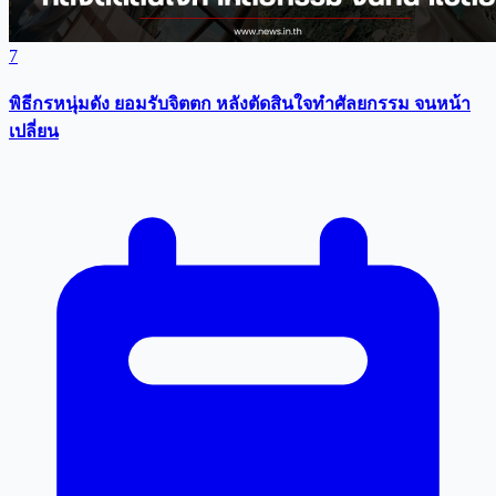
7
พิธีกรหนุ่มดัง ยอมรับจิตตก หลังตัดสินใจทำศัลยกรรม จนหน้า
เปลี่ยน