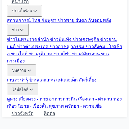
หน้าแรก
ประเด็นร้อน
สถานการณ์ ไทย-กัมพูชา
ข่าวพายุ ฝนตก
กันจอมพลัง
ข่าว
ข่าวในพระราชสำนัก
ข่าวบันเทิง
ข่าวเศรษฐกิจ
ข่าวยาน
ยนต์
ข่าวต่างประเทศ
ข่าวอาชญากรรม
ข่าวสังคม - โซเชีย
ล
ข่าวไอที
ข่าวภูมิภาค
ข่าวกีฬา
ข่าวสมัครงาน
ข่าว
การเมือง
บทความ
เกษตรน่ารู้
บ้านและสวน
แม่และเด็ก
สัตว์เลี้ยง
ไลฟ์สไตล์
ดูดวง
เสี่ยงดวง - หวย
อาหารการกิน
เรื่องเล่า - ตำนาน
ท่อง
เที่ยว
นิยาย - เรื่องสั้น
สุขภาพ
ศรัทธา - ความเชื่อ
ข่าวจังหวัด
ติดต่อ