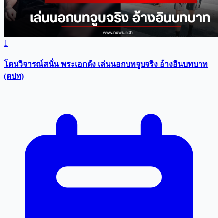
1
โดนวิจารณ์สนั่น พระเอกดัง เล่นนอกบทจูบจริง อ้างอินบทบาท
(ตปท)