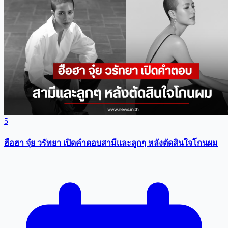
5
ฮือฮา จุ๋ย วรัทยา เปิดคำตอบสามีเเละลูกๆ หลังตัดสินใจโกนผม