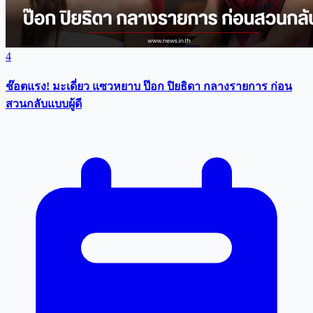
4
ช๊อตแรง! มะเดี่ยว แซวหยาบ ป๊อก ปิยธิดา กลางรายการ ก่อน
สวนกลับแบบผู้ดี