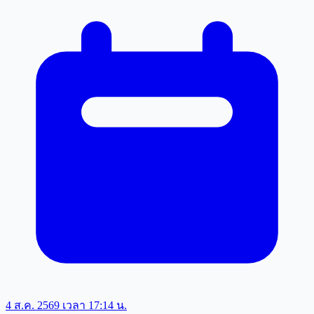
4 ส.ค. 2569 เวลา 17:14 น.