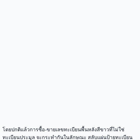
โดยปกติแล้วการซื้อ-ขายเลขทะเบียนพื้นหลังสีขาวที่ไม่ใช่
ทะเบียนประมูล จะกระทำกันในลักษณะ สลับแผ่นป้ายทะเบียน