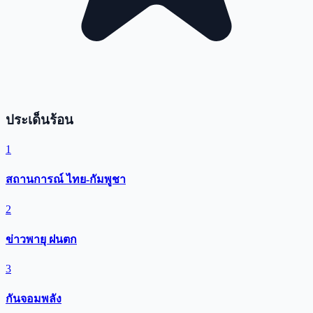
ประเด็นร้อน
1
สถานการณ์ ไทย-กัมพูชา
2
ข่าวพายุ ฝนตก
3
กันจอมพลัง