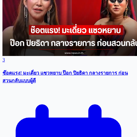
3
ช๊อตแรง! มะเดี่ยว แซวหยาบ ป๊อก ปิยธิดา กลางรายการ ก่อน
สวนกลับแบบผู้ดี