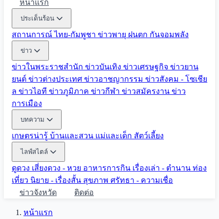
หน้าแรก
ประเด็นร้อน
สถานการณ์ ไทย-กัมพูชา
ข่าวพายุ ฝนตก
กันจอมพลัง
ข่าว
ข่าวในพระราชสำนัก
ข่าวบันเทิง
ข่าวเศรษฐกิจ
ข่าวยาน
ยนต์
ข่าวต่างประเทศ
ข่าวอาชญากรรม
ข่าวสังคม - โซเชีย
ล
ข่าวไอที
ข่าวภูมิภาค
ข่าวกีฬา
ข่าวสมัครงาน
ข่าว
การเมือง
บทความ
เกษตรน่ารู้
บ้านและสวน
แม่และเด็ก
สัตว์เลี้ยง
ไลฟ์สไตล์
ดูดวง
เสี่ยงดวง - หวย
อาหารการกิน
เรื่องเล่า - ตำนาน
ท่อง
เที่ยว
นิยาย - เรื่องสั้น
สุขภาพ
ศรัทธา - ความเชื่อ
ข่าวจังหวัด
ติดต่อ
หน้าแรก