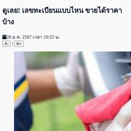
ดูเลย! เลขทะเบียนแบบไหน ขายได้ราคา
บ้าง
28 ม.ค. 2567 เวลา 10:25 น.
|
A-
A+