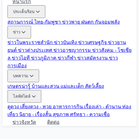
หน้าแรก
ประเด็นร้อน
สถานการณ์ ไทย-กัมพูชา
ข่าวพายุ ฝนตก
กันจอมพลัง
ข่าว
ข่าวในพระราชสำนัก
ข่าวบันเทิง
ข่าวเศรษฐกิจ
ข่าวยาน
ยนต์
ข่าวต่างประเทศ
ข่าวอาชญากรรม
ข่าวสังคม - โซเชีย
ล
ข่าวไอที
ข่าวภูมิภาค
ข่าวกีฬา
ข่าวสมัครงาน
ข่าว
การเมือง
บทความ
เกษตรน่ารู้
บ้านและสวน
แม่และเด็ก
สัตว์เลี้ยง
ไลฟ์สไตล์
ดูดวง
เสี่ยงดวง - หวย
อาหารการกิน
เรื่องเล่า - ตำนาน
ท่อง
เที่ยว
นิยาย - เรื่องสั้น
สุขภาพ
ศรัทธา - ความเชื่อ
ข่าวจังหวัด
ติดต่อ