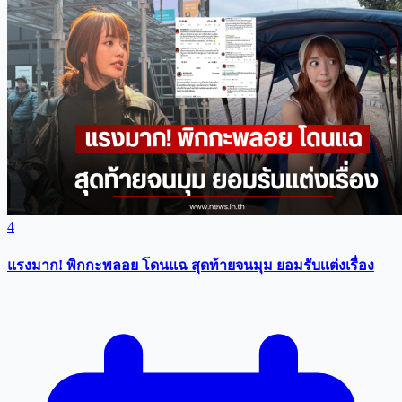
4
แรงมาก! พิกกะพลอย โดนแฉ สุดท้ายจนมุม ยอมรับเเต่งเรื่อง