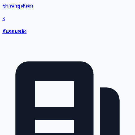
ข่าวพายุ ฝนตก
3
กันจอมพลัง