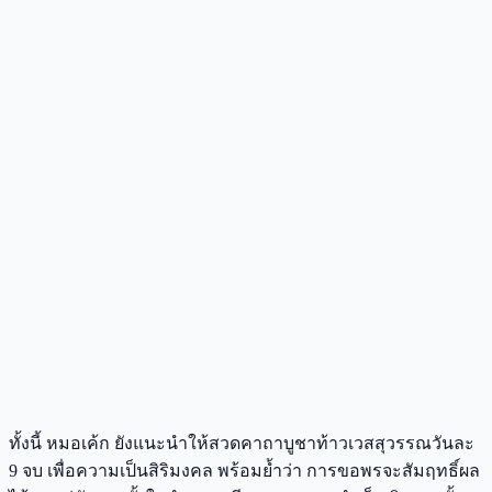
ทั้งนี้ หมอเค้ก ยังแนะนำให้สวดคาถาบูชาท้าวเวสสุวรรณวันละ
9 จบ เพื่อความเป็นสิริมงคล พร้อมย้ำว่า การขอพรจะสัมฤทธิ์ผล