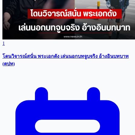
1
โดนวิจารณ์สนั่น พระเอกดัง เล่นนอกบทจูบจริง อ้างอินบทบาท
(ตปท)