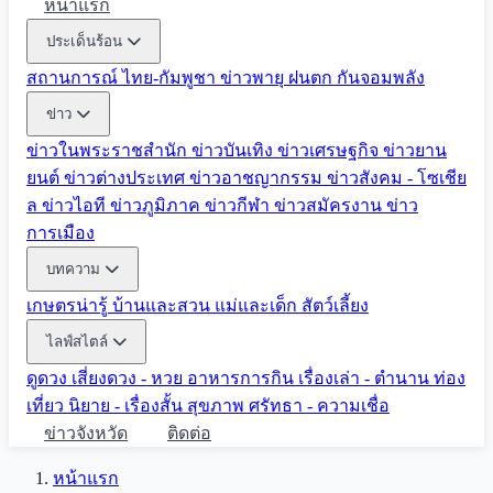
หน้าแรก
ประเด็นร้อน
สถานการณ์ ไทย-กัมพูชา
ข่าวพายุ ฝนตก
กันจอมพลัง
ข่าว
ข่าวในพระราชสำนัก
ข่าวบันเทิง
ข่าวเศรษฐกิจ
ข่าวยาน
ยนต์
ข่าวต่างประเทศ
ข่าวอาชญากรรม
ข่าวสังคม - โซเชีย
ล
ข่าวไอที
ข่าวภูมิภาค
ข่าวกีฬา
ข่าวสมัครงาน
ข่าว
การเมือง
บทความ
เกษตรน่ารู้
บ้านและสวน
แม่และเด็ก
สัตว์เลี้ยง
ไลฟ์สไตล์
ดูดวง
เสี่ยงดวง - หวย
อาหารการกิน
เรื่องเล่า - ตำนาน
ท่อง
เที่ยว
นิยาย - เรื่องสั้น
สุขภาพ
ศรัทธา - ความเชื่อ
ข่าวจังหวัด
ติดต่อ
หน้าแรก