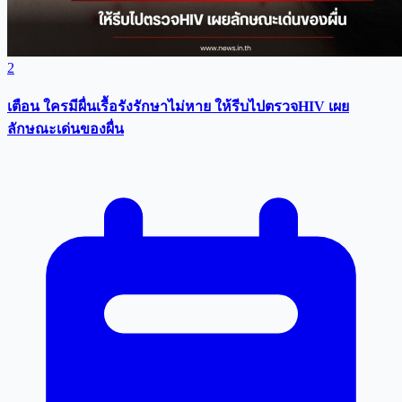
2
เตือน ใครมีผื่นเรื้อรังรักษาไม่หาย ให้รีบไปตรวจHIV เผย
ลักษณะเด่นของผื่น