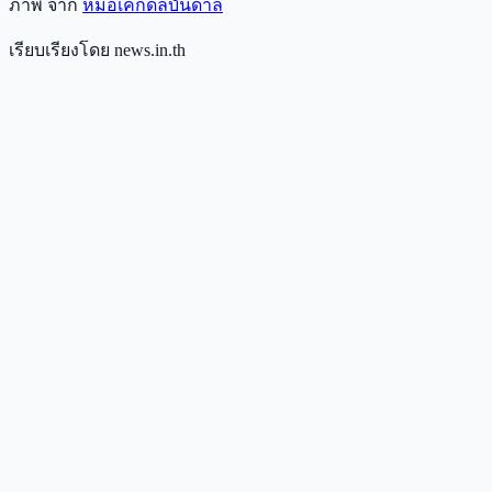
ภาพ จาก
หมอเค้กดลบันดาล
เรียบเรียงโดย news.in.th