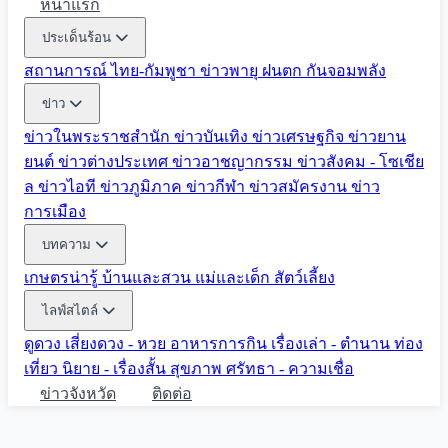
หน้าแรก
ประเด็นร้อน
สถานการณ์ ไทย-กัมพูชา
ข่าวพายุ ฝนตก
กันจอมพลัง
ข่าว
ข่าวในพระราชสำนัก
ข่าวบันเทิง
ข่าวเศรษฐกิจ
ข่าวยาน
ยนต์
ข่าวต่างประเทศ
ข่าวอาชญากรรม
ข่าวสังคม - โซเชีย
ล
ข่าวไอที
ข่าวภูมิภาค
ข่าวกีฬา
ข่าวสมัครงาน
ข่าว
การเมือง
บทความ
เกษตรน่ารู้
บ้านและสวน
แม่และเด็ก
สัตว์เลี้ยง
ไลฟ์สไตล์
ดูดวง
เสี่ยงดวง - หวย
อาหารการกิน
เรื่องเล่า - ตำนาน
ท่อง
เที่ยว
นิยาย - เรื่องสั้น
สุขภาพ
ศรัทธา - ความเชื่อ
ข่าวจังหวัด
ติดต่อ