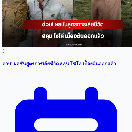
3
ด่วน! ผลชันสูตรการเสียชีวิต ฮลุน โซโล่ เบื้องต้นออกแล้ว