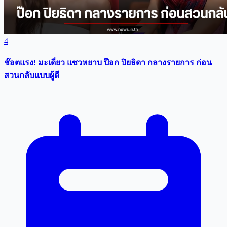
4
ช๊อตแรง! มะเดี่ยว แซวหยาบ ป๊อก ปิยธิดา กลางรายการ ก่อน
สวนกลับแบบผู้ดี