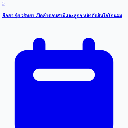
5
ฮือฮา จุ๋ย วรัทยา เปิดคำตอบสามีเเละลูกๆ หลังตัดสินใจโกนผม