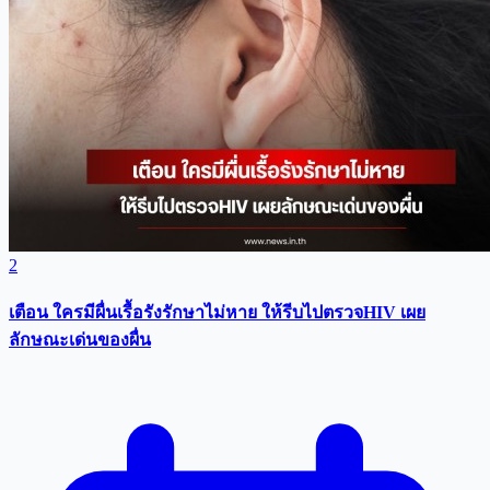
2
เตือน ใครมีผื่นเรื้อรังรักษาไม่หาย ให้รีบไปตรวจHIV เผย
ลักษณะเด่นของผื่น