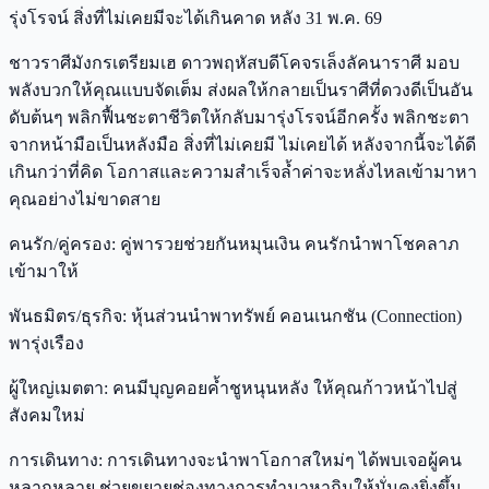
รุ่งโรจน์ สิ่งที่ไม่เคยมีจะได้เกินคาด หลัง 31 พ.ค. 69
ชาวราศีมังกรเตรียมเฮ ดาวพฤหัสบดีโคจรเล็งลัคนาราศี มอบ
พลังบวกให้คุณแบบจัดเต็ม ส่งผลให้กลายเป็นราศีที่ดวงดีเป็นอัน
ดับต้นๆ พลิกฟื้นชะตาชีวิตให้กลับมารุ่งโรจน์อีกครั้ง พลิกชะตา
จากหน้ามือเป็นหลังมือ สิ่งที่ไม่เคยมี ไม่เคยได้ หลังจากนี้จะได้ดี
เกินกว่าที่คิด โอกาสและความสำเร็จล้ำค่าจะหลั่งไหลเข้ามาหา
คุณอย่างไม่ขาดสาย
คนรัก/คู่ครอง: คู่พารวยช่วยกันหมุนเงิน คนรักนำพาโชคลาภ
เข้ามาให้
พันธมิตร/ธุรกิจ: หุ้นส่วนนำพาทรัพย์ คอนเนกชัน (Connection)
พารุ่งเรือง
ผู้ใหญ่เมตตา: คนมีบุญคอยค้ำชูหนุนหลัง ให้คุณก้าวหน้าไปสู่
สังคมใหม่
การเดินทาง: การเดินทางจะนำพาโอกาสใหม่ๆ ได้พบเจอผู้คน
หลากหลาย ช่วยขยายช่องทางการทำมาหากินให้มั่นคงยิ่งขึ้น