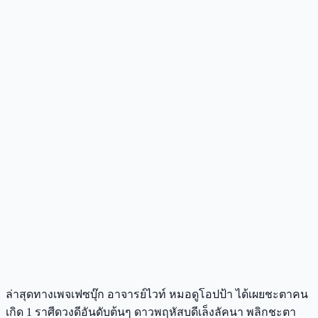
ล่าสุดทางเพจเฟซบุ๊ก อาจารย์ไวท์ หมอดูโอปป้า ได้เผยชะตาคน
เกิด 1 ราศีดวงดีอันดับต้นๆ ดาวพฤหัสบดีเล็งลัคนา พลิกชะตา