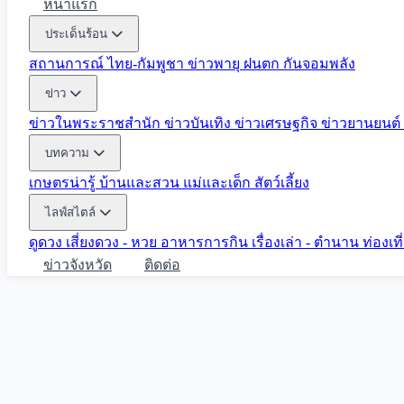
หน้าแรก
ประเด็นร้อน
สถานการณ์ ไทย-กัมพูชา
ข่าวพายุ ฝนตก
กันจอมพลัง
ข่าว
ข่าวในพระราชสำนัก
ข่าวบันเทิง
ข่าวเศรษฐกิจ
ข่าวยานยนต์
บทความ
เกษตรน่ารู้
บ้านและสวน
แม่และเด็ก
สัตว์เลี้ยง
ไลฟ์สไตล์
ดูดวง
เสี่ยงดวง - หวย
อาหารการกิน
เรื่องเล่า - ตำนาน
ท่องเท
ข่าวจังหวัด
ติดต่อ