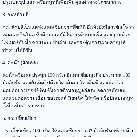
ปรุงเป็นซุป สลัด หรือสมูทตี้เพื่อเพิ่มคุณค่าทางโภชนาการ
3. กะหล่ำปลี
กะหล่ำปลีเป็นแหล่งแคลเซียมจากพืชที่ดี อีกทั้งยังมีสารซัลโฟรา
เฟนและอินโดล ซึ่งมีคุณสมบัติในการต้านมะเร็ง และอุดมด้วย
ไฟเบอร์กับน้ำ ช่วยระบบขับถ่ายและกระตุ้นการเผาผลาญให้
ทำงานได้ดีขึ้น
4. คะน้า (ผักเคล)
คะน้าหรือเคลปรุงสุก 100 กรัม มีแคลเซียมสูงถึง ประมาณ 180
มิลลิกรัม และยังเต็มไปด้วยวิตามินเอ วิตามินซี และฟลาโว
นอยด์อย่างเคอร์ซิติน ซึ่งช่วยต้านอนุมูลอิสระ ลดการอักเสบ
และชะลอความเสื่อมของเซลล์ นิยมผัด ใส่สลัด หรือปั่นเป็นสมูท
ตี้เพื่อเพิ่มสารอาหาร
5. กระเจี๊ยบเขียว
กระเจี๊ยบเขียว 100 กรัม ให้แคลเซียมราว 82 มิลลิกรัม พร้อมด้วย