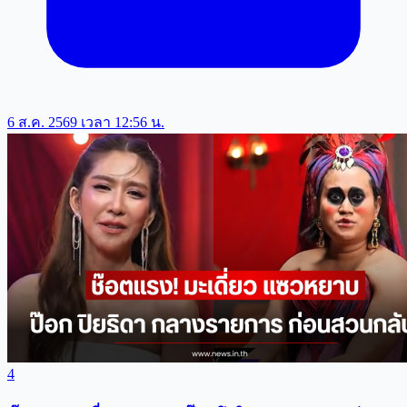
6 ส.ค. 2569 เวลา 12:56 น.
4