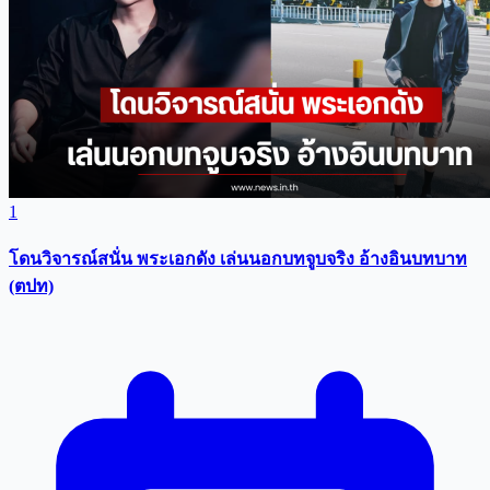
1
โดนวิจารณ์สนั่น พระเอกดัง เล่นนอกบทจูบจริง อ้างอินบทบาท
(ตปท)