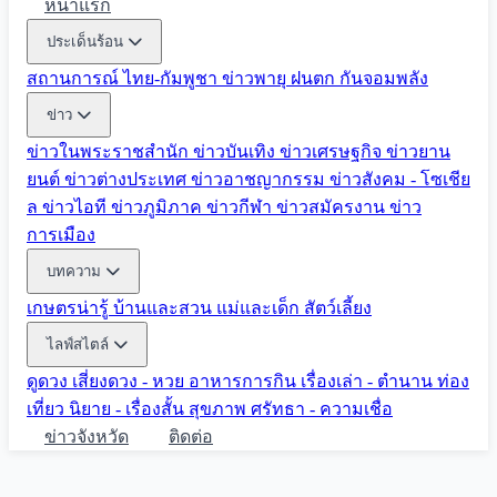
หน้าแรก
ประเด็นร้อน
สถานการณ์ ไทย-กัมพูชา
ข่าวพายุ ฝนตก
กันจอมพลัง
ข่าว
ข่าวในพระราชสำนัก
ข่าวบันเทิง
ข่าวเศรษฐกิจ
ข่าวยาน
ยนต์
ข่าวต่างประเทศ
ข่าวอาชญากรรม
ข่าวสังคม - โซเชีย
ล
ข่าวไอที
ข่าวภูมิภาค
ข่าวกีฬา
ข่าวสมัครงาน
ข่าว
การเมือง
บทความ
เกษตรน่ารู้
บ้านและสวน
แม่และเด็ก
สัตว์เลี้ยง
ไลฟ์สไตล์
ดูดวง
เสี่ยงดวง - หวย
อาหารการกิน
เรื่องเล่า - ตำนาน
ท่อง
เที่ยว
นิยาย - เรื่องสั้น
สุขภาพ
ศรัทธา - ความเชื่อ
ข่าวจังหวัด
ติดต่อ