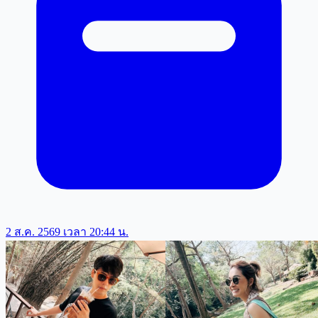
2 ส.ค. 2569 เวลา 20:44 น.