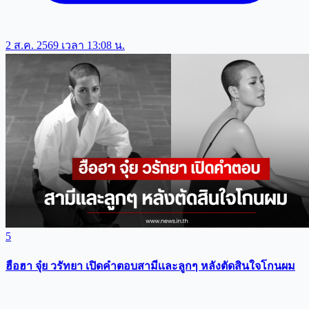
2 ส.ค. 2569 เวลา 13:08 น.
5
ฮือฮา จุ๋ย วรัทยา เปิดคำตอบสามีเเละลูกๆ หลังตัดสินใจโกนผม