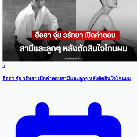
5
ฮือฮา จุ๋ย วรัทยา เปิดคำตอบสามีเเละลูกๆ หลังตัดสินใจโกนผม