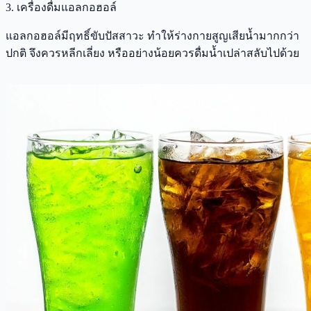
3. เครื่องดื่มแอลกอฮอล์
แอลกอฮอล์มีฤทธิ์ขับปัสสาวะ ทำให้ร่างกายสูญเสียน้ำมากกว่า
ปกติ จึงควรหลีกเลี่ยง หรืออย่างน้อยควรดื่มน้ำเปล่าสลับไปด้วย