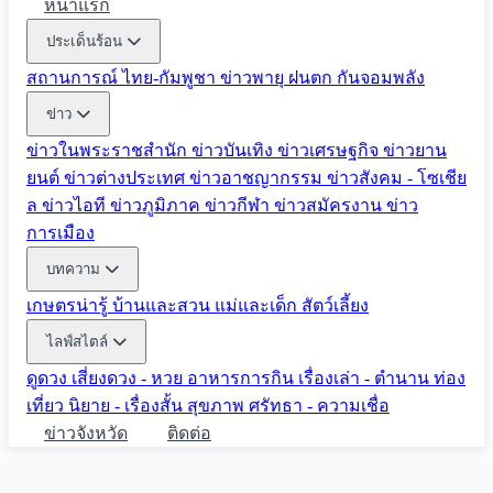
หน้าแรก
ประเด็นร้อน
สถานการณ์ ไทย-กัมพูชา
ข่าวพายุ ฝนตก
กันจอมพลัง
ข่าว
ข่าวในพระราชสำนัก
ข่าวบันเทิง
ข่าวเศรษฐกิจ
ข่าวยาน
ยนต์
ข่าวต่างประเทศ
ข่าวอาชญากรรม
ข่าวสังคม - โซเชีย
ล
ข่าวไอที
ข่าวภูมิภาค
ข่าวกีฬา
ข่าวสมัครงาน
ข่าว
การเมือง
บทความ
เกษตรน่ารู้
บ้านและสวน
แม่และเด็ก
สัตว์เลี้ยง
ไลฟ์สไตล์
ดูดวง
เสี่ยงดวง - หวย
อาหารการกิน
เรื่องเล่า - ตำนาน
ท่อง
เที่ยว
นิยาย - เรื่องสั้น
สุขภาพ
ศรัทธา - ความเชื่อ
ข่าวจังหวัด
ติดต่อ