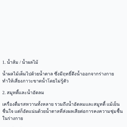
1. น้ำส้ม / น้ำผลไม้
น้ำผลไม้เต็มไปด้วยน้ำตาล ซึ่งมีฤทธิ์ดึงน้ำออกจากร่างกาย
ทำให้เสี่ยงภาวะขาดน้ำโดยไม่รู้ตัว
2. สมูทตี้และน้ำอัดลม
เครื่องดื่มรสหวานทั้งหลาย รวมถึงน้ำอัดลมและสมูทตี้ แม้เย็น
ชื่นใจ แต่ก็อัดแน่นด้วยน้ำตาลที่ส่งผลเสียต่อการคงความชุ่มชื้น
ในร่างกาย