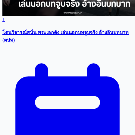
1
โดนวิจารณ์สนั่น พระเอกดัง เล่นนอกบทจูบจริง อ้างอินบทบาท
(ตปท)