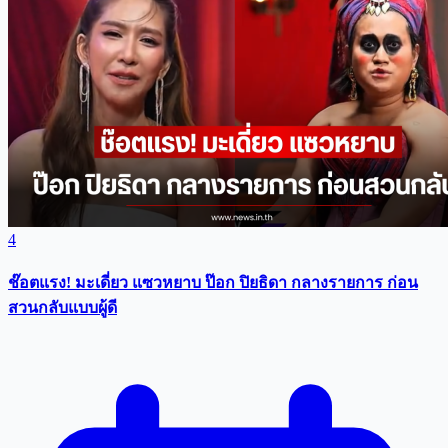
4
ช๊อตแรง! มะเดี่ยว แซวหยาบ ป๊อก ปิยธิดา กลางรายการ ก่อน
สวนกลับแบบผู้ดี