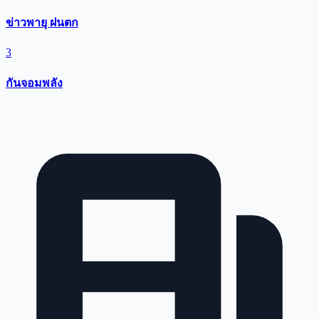
ข่าวพายุ ฝนตก
3
กันจอมพลัง