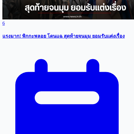
6
แรงมาก! พิกกะพลอย โดนแฉ สุดท้ายจนมุม ยอมรับเเต่งเรื่อง