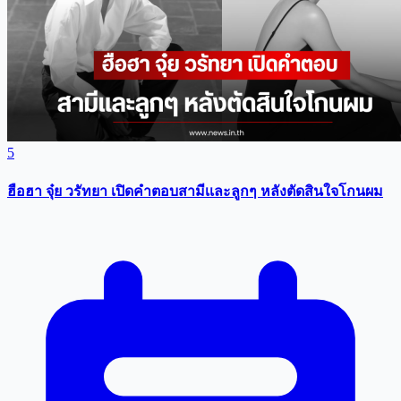
5
ฮือฮา จุ๋ย วรัทยา เปิดคำตอบสามีเเละลูกๆ หลังตัดสินใจโกนผม