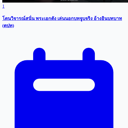
1
โดนวิจารณ์สนั่น พระเอกดัง เล่นนอกบทจูบจริง อ้างอินบทบาท
(ตปท)