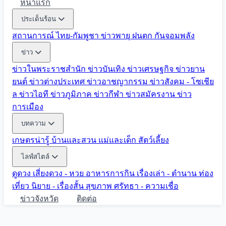
หน้าแรก
ประเด็นร้อน
สถานการณ์ ไทย-กัมพูชา
ข่าวพายุ ฝนตก
กันจอมพลัง
ข่าว
ข่าวในพระราชสำนัก
ข่าวบันเทิง
ข่าวเศรษฐกิจ
ข่าวยาน
ยนต์
ข่าวต่างประเทศ
ข่าวอาชญากรรม
ข่าวสังคม - โซเชีย
ล
ข่าวไอที
ข่าวภูมิภาค
ข่าวกีฬา
ข่าวสมัครงาน
ข่าว
การเมือง
บทความ
เกษตรน่ารู้
บ้านและสวน
แม่และเด็ก
สัตว์เลี้ยง
ไลฟ์สไตล์
ดูดวง
เสี่ยงดวง - หวย
อาหารการกิน
เรื่องเล่า - ตำนาน
ท่อง
เที่ยว
นิยาย - เรื่องสั้น
สุขภาพ
ศรัทธา - ความเชื่อ
ข่าวจังหวัด
ติดต่อ