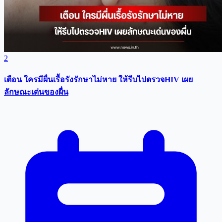
2
เตือน ใครมีผื่นเรื้อรังรักษาไม่หาย ให้รีบไปตรวจHIV เผย
ลักษณะเด่นของผื่น