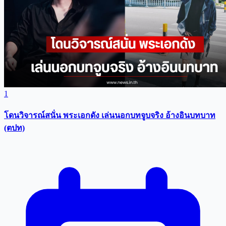
1
โดนวิจารณ์สนั่น พระเอกดัง เล่นนอกบทจูบจริง อ้างอินบทบาท
(ตปท)