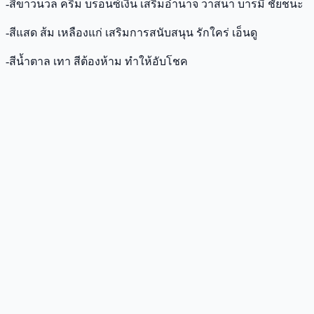
-สีขาวนวล ครีม บรอนซ์เงิน เสริมอำนาจ วาสนา บารมี ชัยชนะ
-สีแสด ส้ม เหลืองแก่ เสริมการสนับสนุน รักใคร่ เอ็นดู
-สีน้ำตาล เทา สีต้องห้าม ทำให้อับโชค