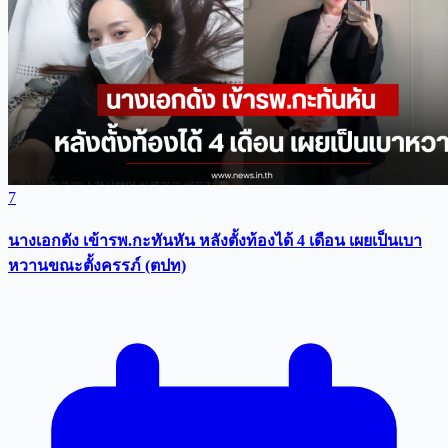
7
นางเอกดัง เข้ารพ.กะทันหัน หลังตั้งท้องได้ 4 เดือน เผยเป็นเบา
หวานขณะตั้งครรภ์ (ตปท)