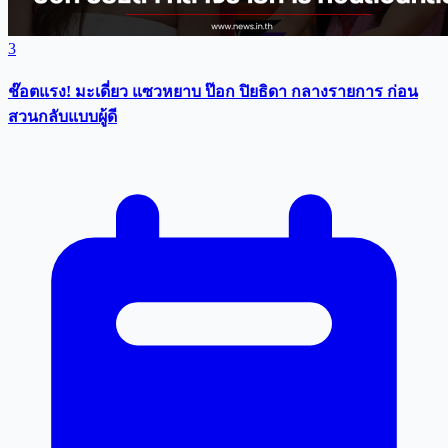
3
ช๊อตแรง! มะเดี่ยว แซวหยาบ ป๊อก ปิยธิดา กลางรายการ ก่อน
สวนกลับแบบผู้ดี