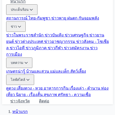
หน้าแรก
ประเด็นร้อน
สถานการณ์ ไทย-กัมพูชา
ข่าวพายุ ฝนตก
กันจอมพลัง
ข่าว
ข่าวในพระราชสำนัก
ข่าวบันเทิง
ข่าวเศรษฐกิจ
ข่าวยาน
ยนต์
ข่าวต่างประเทศ
ข่าวอาชญากรรม
ข่าวสังคม - โซเชีย
ล
ข่าวไอที
ข่าวภูมิภาค
ข่าวกีฬา
ข่าวสมัครงาน
ข่าว
การเมือง
บทความ
เกษตรน่ารู้
บ้านและสวน
แม่และเด็ก
สัตว์เลี้ยง
ไลฟ์สไตล์
ดูดวง
เสี่ยงดวง - หวย
อาหารการกิน
เรื่องเล่า - ตำนาน
ท่อง
เที่ยว
นิยาย - เรื่องสั้น
สุขภาพ
ศรัทธา - ความเชื่อ
ข่าวจังหวัด
ติดต่อ
หน้าแรก