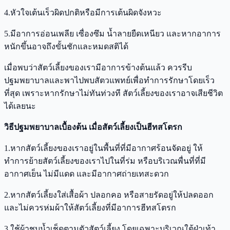
4.หัวใจเต้นเร็วผิดปกติหรือมีการเต้นผิดจังหวะ
5.มีอาการอ่อนเพลีย เซื่องซึม น้ำลายยืดเหนียว และหากอาการ
หนักขึ้นอาจถึงขั้นชักและหมดสติได้
เมื่อพบว่าสัตว์เลี้ยงของเรามีอาการข้างต้นแล้ว ควรรีบ
ปฐมพยาบาลและพาไปพบสัตวแพทย์เพื่อทำการรักษาโดยเร็ว
ที่สุด เพราะหากรักษาไม่ทันท่วงที สัตว์เลี้ยงของเราอาจเสียชีวิต
ได้เลยนะ
วิธีปฐมพยาบาลเบื้องต้น เมื่อสัตว์เลี้ยงเป็นฮีทสโตรก
1.หากสัตว์เลี้ยงของเราอยู่ในพื้นที่ที่มีอากาศร้อนจัดอยู่ ให้
ทำการย้ายสัตว์เลี้ยงของเราไปในที่ร่ม หรือบริเวณพื่นที่ที่มี
อากาศเย็น ไม่มีแดด และมีอากาศถ่ายเทสะดวก
2.หากสัตว์เลี้ยงใส่เสื้อผ้า ปลอกคอ หรือสายรัดอยู่ให้ปลดออก
และไม่ควรห่มผ้าให้สัตว์เลี้ยงที่มีอาการฮีทสโตรก
3.ใช้ผ้าชุบน้ำเช็ดตามตัวสัตว์เลี้ยง โดยเฉพาะบริเวณใต้ฝ่าเท้า