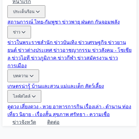
หน้าแรก
ประเด็นร้อน
สถานการณ์ ไทย-กัมพูชา
ข่าวพายุ ฝนตก
กันจอมพลัง
ข่าว
ข่าวในพระราชสำนัก
ข่าวบันเทิง
ข่าวเศรษฐกิจ
ข่าวยาน
ยนต์
ข่าวต่างประเทศ
ข่าวอาชญากรรม
ข่าวสังคม - โซเชีย
ล
ข่าวไอที
ข่าวภูมิภาค
ข่าวกีฬา
ข่าวสมัครงาน
ข่าว
การเมือง
บทความ
เกษตรน่ารู้
บ้านและสวน
แม่และเด็ก
สัตว์เลี้ยง
ไลฟ์สไตล์
ดูดวง
เสี่ยงดวง - หวย
อาหารการกิน
เรื่องเล่า - ตำนาน
ท่อง
เที่ยว
นิยาย - เรื่องสั้น
สุขภาพ
ศรัทธา - ความเชื่อ
ข่าวจังหวัด
ติดต่อ