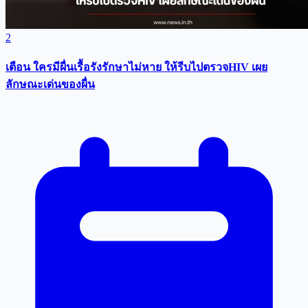
2
เตือน ใครมีผื่นเรื้อรังรักษาไม่หาย ให้รีบไปตรวจHIV เผย
ลักษณะเด่นของผื่น