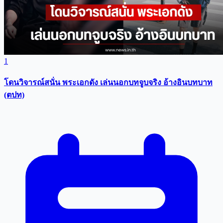
1
โดนวิจารณ์สนั่น พระเอกดัง เล่นนอกบทจูบจริง อ้างอินบทบาท
(ตปท)