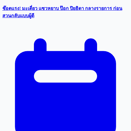
ช๊อตแรง! มะเดี่ยว แซวหยาบ ป๊อก ปิยธิดา กลางรายการ ก่อน
สวนกลับแบบผู้ดี