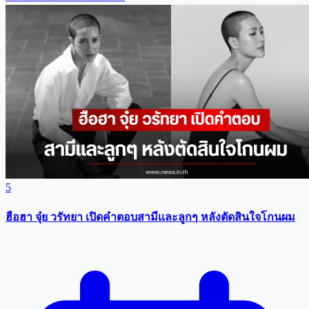
5
ฮือฮา จุ๋ย วรัทยา เปิดคำตอบสามีเเละลูกๆ หลังตัดสินใจโกนผม