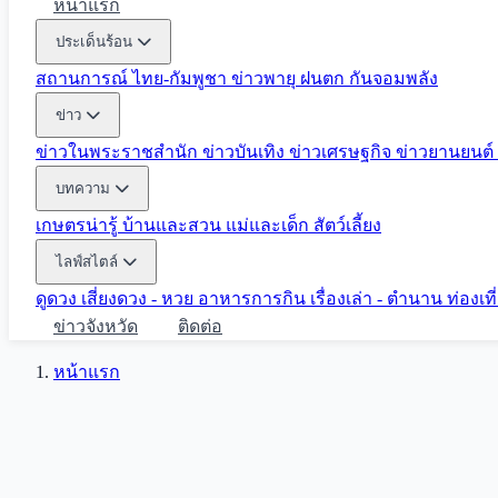
หน้าแรก
ประเด็นร้อน
สถานการณ์ ไทย-กัมพูชา
ข่าวพายุ ฝนตก
กันจอมพลัง
ข่าว
ข่าวในพระราชสำนัก
ข่าวบันเทิง
ข่าวเศรษฐกิจ
ข่าวยานยนต์
บทความ
เกษตรน่ารู้
บ้านและสวน
แม่และเด็ก
สัตว์เลี้ยง
ไลฟ์สไตล์
ดูดวง
เสี่ยงดวง - หวย
อาหารการกิน
เรื่องเล่า - ตำนาน
ท่องเท
ข่าวจังหวัด
ติดต่อ
หน้าแรก